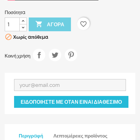
Ποσότητα

favorite_border
ΑΓΟΡΆ

Χωρίς απόθεμα
Κοινή χρήση
ΕΙΔΟΠΟΙΉΣΤΕ ΜΕ ΌΤΑΝ ΕΊΝΑΙ ΔΙΑΘΈΣΙΜΟ
Περιγραφή
Λεπτομέρειες προϊόντος