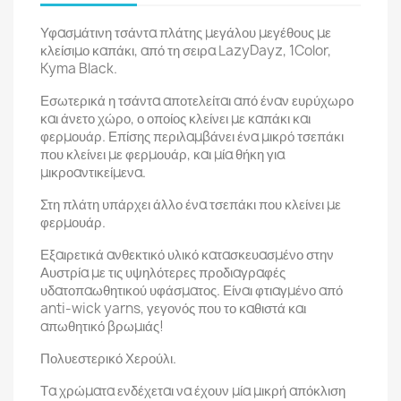
Υφασμάτινη τσάντα πλάτης μεγάλου μεγέθους με
κλείσιμο καπάκι, από τη σειρα LazyDayz, 1Color,
Kyma Black.
Εσωτερικά η τσάντα αποτελείται από έναν ευρύχωρο
και άνετο χώρο, ο οποίος κλείνει με καπάκι και
φερμουάρ. Επίσης περιλαμβάνει ένα μικρό τσεπάκι
που κλείνει με φερμουάρ, και μία θήκη για
μικροαντικείμενα.
Στη πλάτη υπάρχει άλλο ένα τσεπάκι που κλείνει με
φερμουάρ.
Εξαιρετικά ανθεκτικό υλικό κατασκευασμένο στην
Αυστρία με τις υψηλότερες προδιαγραφές
υδατοπαωθητικού υφάσματος. Είναι φτιαγμένο από
anti-wick yarns, γεγονός που το καθιστά και
απωθητικό βρωμιάς!
Πολυεστερικό Χερούλι.
Τα χρώματα ενδέχεται να έχουν μία μικρή απόκλιση