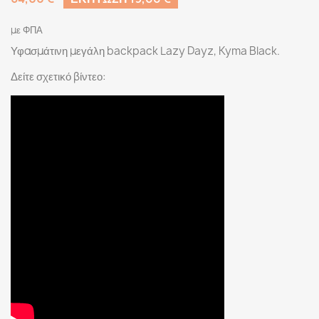
με ΦΠΑ
Υφασμάτινη μεγάλη backpack Lazy Dayz, Kyma Black.
Δείτε σχετικό βίντεο: