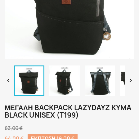


ΜΕΓΆΛΗ BACKPACK LAZYDAYZ KYMA
BLACK UNISEX (T199)
83,00 €
64,00 €
ΈΚΠΤΩΣΗ 19,00 €