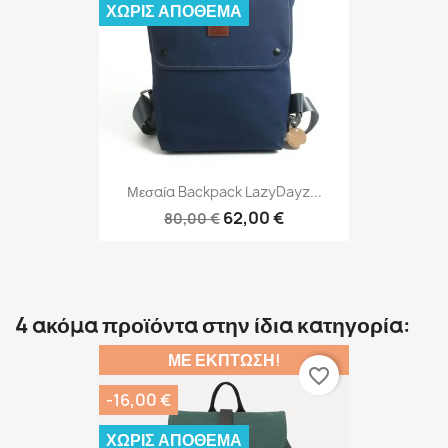
ΧΩΡΊΣ ΑΠΌΘΕΜΑ
Μεσαία Backpack LazyDayz...
62,00 €
80,00 €
4 ακόμα προϊόντα στην ίδια κατηγορία:
ΜΕ ΈΚΠΤΩΣΗ!
favorite_border
-16,00 €
ΧΩΡΊΣ ΑΠΌΘΕΜΑ