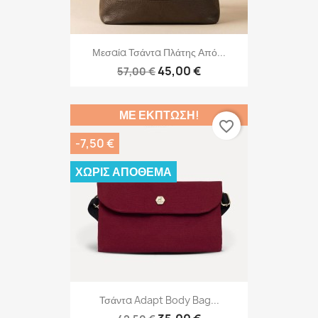
Μεσαία Τσάντα Πλάτης Από...
45,00 €
57,00 €
ΜΕ ΈΚΠΤΩΣΗ!
favorite_border
-7,50 €
ΧΩΡΊΣ ΑΠΌΘΕΜΑ
Τσάντα Adapt Body Bag...