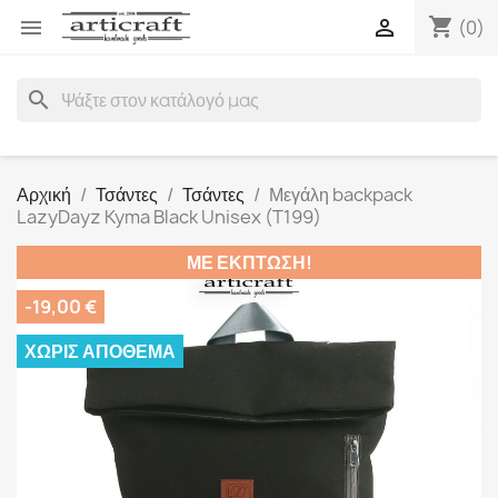
shopping_cart


(0)
search
Αρχική
Τσάντες
Τσάντες
Μεγάλη backpack
LazyDayz Kyma Black Unisex (T199)
ΜΕ ΈΚΠΤΩΣΗ!
-19,00 €
ΧΩΡΊΣ ΑΠΌΘΕΜΑ