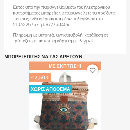
Εκτός από την παραγγελία μέσω του ηλεκτρονικού
καταστήματος μπορείτε να παραγγείλετε τα προϊόντα
που σας ενδιαφέρουν και μέσω τηλεφώνου στο
2103226767 ή 6977760404.
Πληρωμή με μετρητά, αντικαταβολή, κατάθεση σε
τράπεζα, με πιστωτική κάρτα ή με Paypal.
ΜΠΟΡΕΊ ΕΠΊΣΗΣ ΝΑ ΣΑΣ ΑΡΈΣΟΥΝ
ΜΕ ΈΚΠΤΩΣΗ!
favorite_border
-13,50 €
ΧΩΡΊΣ ΑΠΌΘΕΜΑ