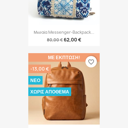
Μεσαία Messenger-Backpack...
62,00 €
80,00 €
ΜΕ ΈΚΠΤΩΣΗ!
favorite_border
-13,00 €
ΝΈΟ
ΧΩΡΊΣ ΑΠΌΘΕΜΑ