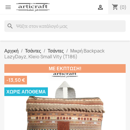
shopping_cart


(0)
search
Αρχική
Τσάντες
Τσάντες
Μικρή Backpack
LazyDayz, Kleio Small Vity (T186)
ΜΕ ΈΚΠΤΩΣΗ!
-13,50 €
ΧΩΡΊΣ ΑΠΌΘΕΜΑ