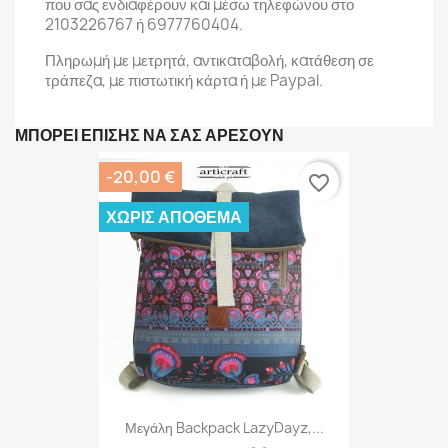
που σας ενδιαφέρουν και μέσω τηλεφώνου στο
2103226767 ή 6977760404.
Πληρωμή με μετρητά, αντικαταβολή, κατάθεση σε
τράπεζα, με πιστωτική κάρτα ή με Paypal.
ΜΠΟΡΕΊ ΕΠΊΣΗΣ ΝΑ ΣΑΣ ΑΡΈΣΟΥΝ
-20,00 €
favorite_border
ΧΩΡΊΣ ΑΠΌΘΕΜΑ
Μεγάλη Backpack LazyDayz,...