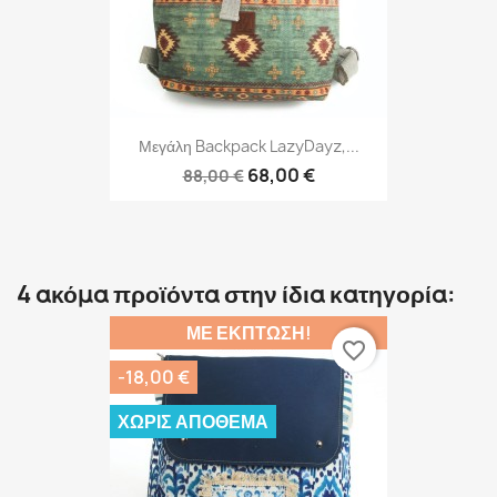
Μεγάλη Backpack LazyDayz,...
68,00 €
88,00 €
4 ακόμα προϊόντα στην ίδια κατηγορία:
ΜΕ ΈΚΠΤΩΣΗ!
favorite_border
-18,00 €
ΧΩΡΊΣ ΑΠΌΘΕΜΑ