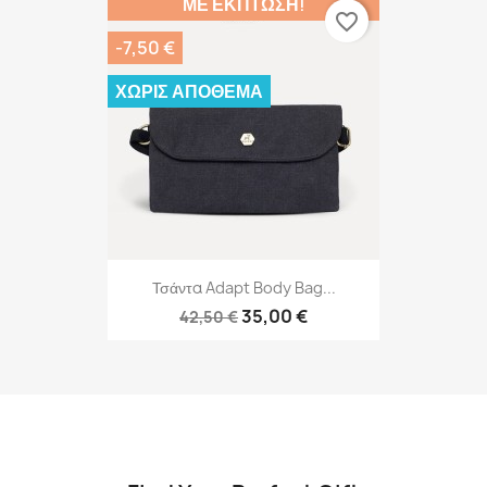
ΜΕ ΈΚΠΤΩΣΗ!
favorite_border
-7,50 €
ΧΩΡΊΣ ΑΠΌΘΕΜΑ
Τσάντα Adapt Body Bag...
35,00 €
42,50 €