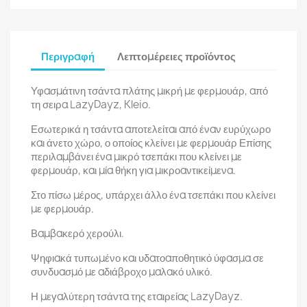
Περιγραφή
Λεπτομέρειες προϊόντος
Υφασμάτινη τσάντα πλάτης μικρή με φερμουάρ, από
τη σειρα LazyDayz, Kleio.
Εσωτερικά η τσάντα αποτελείται από έναν ευρύχωρο
και άνετο χώρο, ο οποίος κλείνει με φερμουάρ Επίσης
περιλαμβάνει ένα μικρό τσεπάκι που κλείνει με
φερμουάρ, και μία θήκη για μικροαντικείμενα.
Στο πίσω μέρος, υπάρχει άλλο ένα τσεπάκι που κλείνει
με φερμουάρ.
Βαμβακερό χερούλι.
Ψηφιακά τυπωμένο και υδατοαποθητικό ύφασμα σε
συνδυασμό με αδιάβροχο μαλακό υλικό.
Η μεγαλύτερη τσάντα της εταιρείας LazyDayz.