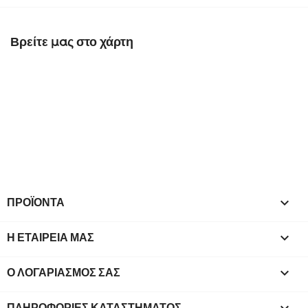
Βρείτε μας στο χάρτη
ΠΡΟΪΌΝΤΑ

Η ΕΤΑΙΡΕΊΑ ΜΑΣ

Ο ΛΟΓΑΡΙΑΣΜΌΣ ΣΑΣ

ΠΛΗΡΟΦΟΡΊΕΣ ΚΑΤΑΣΤΉΜΑΤΟΣ
keyboard_arrow_down