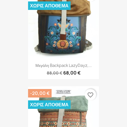
ΧΩΡΊΣ ΑΠΌΘΕΜΑ
Μεγάλη Backpack LazyDayz,...
68,00 €
88,00 €
-20,00 €
favorite_border
ΧΩΡΊΣ ΑΠΌΘΕΜΑ