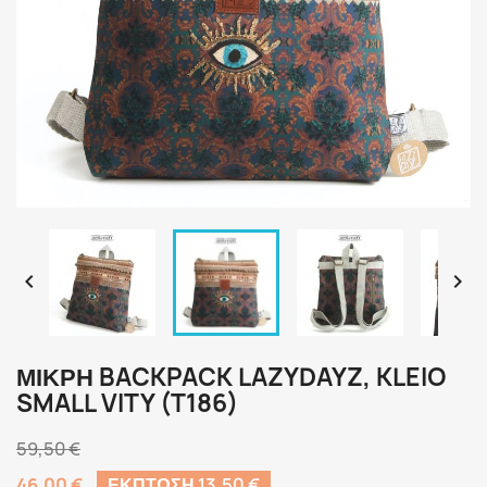


ΜΙΚΡΉ BACKPACK LAZYDAYZ, KLEIO
SMALL VITY (T186)
59,50 €
46,00 €
ΈΚΠΤΩΣΗ 13,50 €