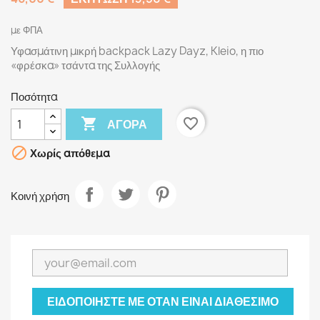
με ΦΠΑ
Υφασμάτινη μικρή backpack Lazy Dayz, Kleio, η πιο
«φρέσκα» τσάντα της Συλλογής
Ποσότητα

favorite_border
ΑΓΟΡΆ

Χωρίς απόθεμα
Κοινή χρήση
ΕΙΔΟΠΟΙΉΣΤΕ ΜΕ ΌΤΑΝ ΕΊΝΑΙ ΔΙΑΘΈΣΙΜΟ