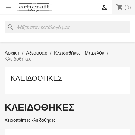
shopping_cart


(0)
search
Αρχική
Αξεσουάρ
Κλειδοθήκες - Μπρελόκ
Κλειδοθήκες
ΚΛΕΙΔΟΘΉΚΕΣ
ΚΛΕΙΔΟΘΉΚΕΣ
Χειροποίητες κλειδοθήκες.