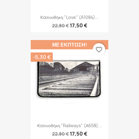
Καπνοθήκη "Love" (A1084)...
17,50 €
22,80 €
ΜΕ ΈΚΠΤΩΣΗ!
favorite_border
-5,30 €
Καπνοθήκη "Railways" (Α658)...
17,50 €
22,80 €