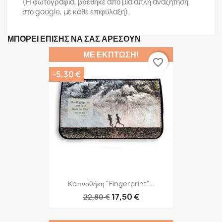
(Η φωτογραφία, βρέθηκε από μία απλή αναζήτηση
στο google, με κάθε επιφύλαξη).
ΜΠΟΡΕΊ ΕΠΊΣΗΣ ΝΑ ΣΑΣ ΑΡΈΣΟΥΝ
ΜΕ ΈΚΠΤΩΣΗ!
favorite_border
-5,30 €
Καπνοθήκη "Fingerprint"...
17,50 €
22,80 €