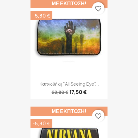
ΜΕ ΈΚΠΤΩΣΗ!
favorite_border
-5,30 €
Καπνοθήκη "All Seeing Eye"...
17,50 €
22,80 €
ΜΕ ΈΚΠΤΩΣΗ!
favorite_border
-5,30 €