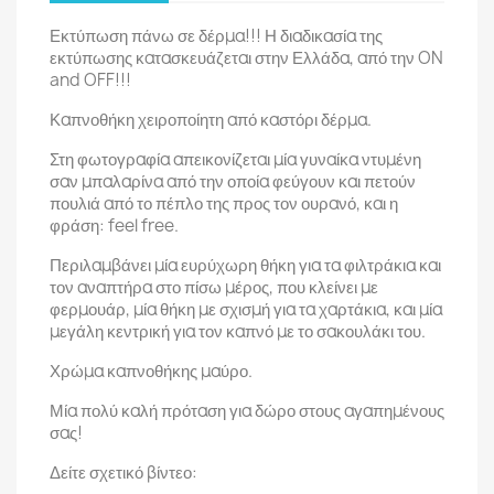
Εκτύπωση πάνω σε δέρμα!!! Η διαδικασία της
εκτύπωσης κατασκευάζεται στην Ελλάδα, από την ON
and OFF!!!
Καπνοθήκη χειροποίητη από καστόρι δέρμα.
Στη φωτογραφία απεικονίζεται μία γυναίκα ντυμένη
σαν μπαλαρίνα από την οποία φεύγουν και πετούν
πουλιά από το πέπλο της προς τον ουρανό, και η
φράση: feel free.
Περιλαμβάνει μία ευρύχωρη θήκη για τα φιλτράκια και
τον αναπτήρα στο πίσω μέρος, που κλείνει με
φερμουάρ, μία θήκη με σχισμή για τα χαρτάκια, και μία
μεγάλη κεντρική για τον καπνό με το σακουλάκι του.
Χρώμα καπνοθήκης μαύρο.
Μία πολύ καλή πρόταση για δώρο στους αγαπημένους
σας!
Δείτε σχετικό βίντεο: