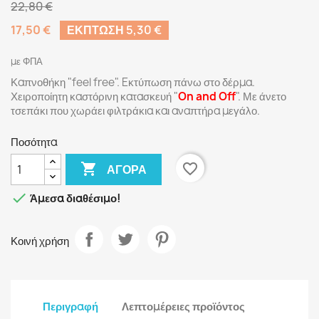
22,80 €
17,50 €
ΈΚΠΤΩΣΗ 5,30 €
με ΦΠΑ
Καπνοθήκη "feel free". Eκτύπωση πάνω στο δέρμα.
Χειροποίητη καστόρινη κατασκευή "
On and Off
". Με άνετο
τσεπάκι που χωράει φιλτράκια και αναπτήρα μεγάλο.
Ποσότητα

favorite_border
ΑΓΟΡΆ

Άμεσα διαθέσιμο!
Κοινή χρήση
Περιγραφή
Λεπτομέρειες προϊόντος