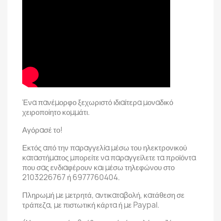
Ένα πανέμορφο ξεχωριστό ιδιαίτερα μοναδικό
χειροποίητο κομμάτι.
Αγόρασέ το!
Εκτός από την παραγγελία μέσω του ηλεκτρονικού
καταστήματος μπορείτε να παραγγείλετε τα προϊόντα
που σας ενδιαφέρουν και μέσω τηλεφώνου στο
2103226767 ή 6977760404.
Πληρωμή με μετρητά, αντικαταβολή, κατάθεση σε
τράπεζα, με πιστωτική κάρτα ή με Paypal.