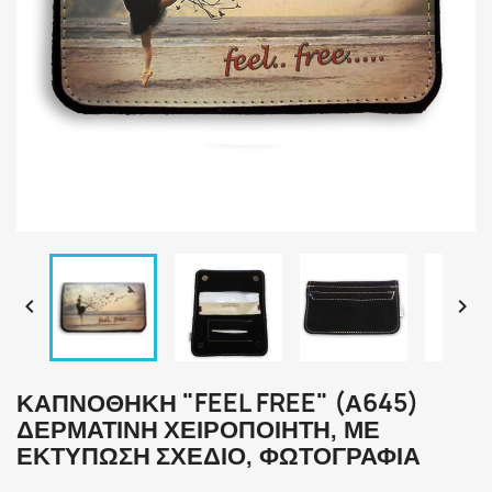


ΚΑΠΝΟΘΉΚΗ "FEEL FREE" (Α645)
ΔΕΡΜΆΤΙΝΗ ΧΕΙΡΟΠΟΊΗΤΗ, ΜΕ
ΕΚΤΎΠΩΣΗ ΣΧΈΔΙΟ, ΦΩΤΟΓΡΑΦΊΑ