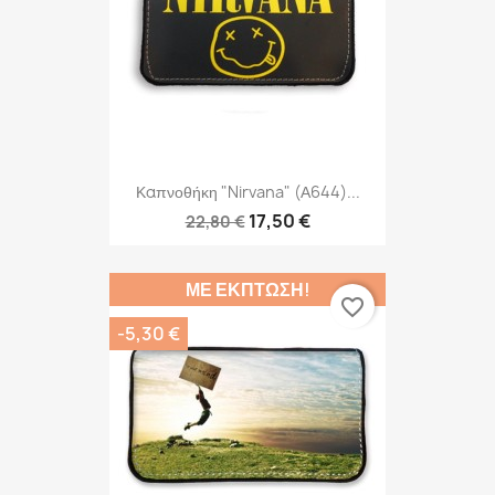
Καπνοθήκη "Nirvana" (Α644)...
17,50 €
22,80 €
ΜΕ ΈΚΠΤΩΣΗ!
favorite_border
-5,30 €