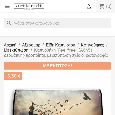
shopping_cart


(0)
search
Αρχική
Αξεσουάρ
Είδη Καπνιστού
Καπνοθήκες
Με εκτύπωση
Καπνοθήκη "Feel free" (Α645)
Δερμάτινη χειροποίητη, με εκτύπωση σχέδιο, φωτογραφία
ΜΕ ΈΚΠΤΩΣΗ!
-5,30 €