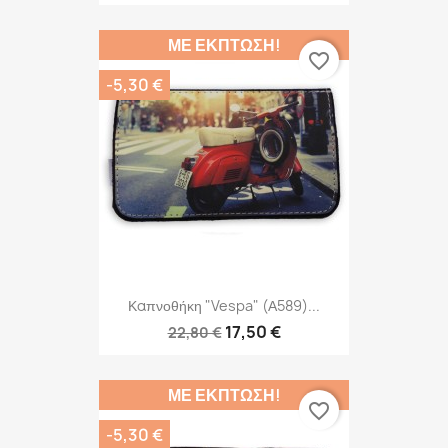
ΜΕ ΈΚΠΤΩΣΗ!
favorite_border
-5,30 €
Καπνοθήκη "Vespa" (Α589)...
17,50 €
22,80 €
ΜΕ ΈΚΠΤΩΣΗ!
favorite_border
-5,30 €