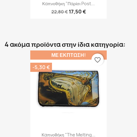
Καπνοθήκη "Παρίσι Post...
17,50 €
22,80 €
4 ακόμα προϊόντα στην ίδια κατηγορία:
ΜΕ ΈΚΠΤΩΣΗ!
favorite_border
-5,30 €
Καπνοθήκη "The Melting...