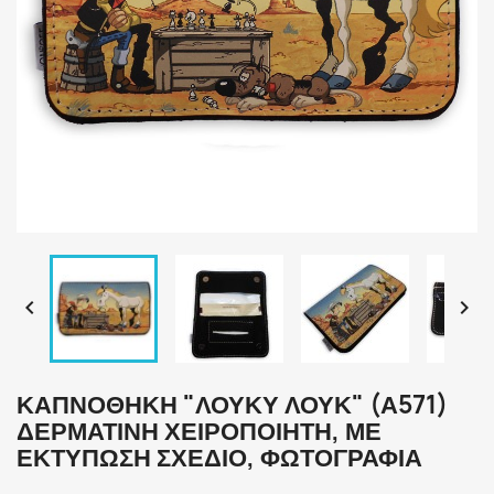


ΚΑΠΝΟΘΉΚΗ "ΛΟΎΚΥ ΛΟΥΚ" (Α571)
ΔΕΡΜΆΤΙΝΗ ΧΕΙΡΟΠΟΊΗΤΗ, ΜΕ
ΕΚΤΎΠΩΣΗ ΣΧΈΔΙΟ, ΦΩΤΟΓΡΑΦΊΑ