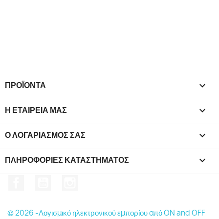
ΠΡΟΪΌΝΤΑ

Η ΕΤΑΙΡΕΊΑ ΜΑΣ

Ο ΛΟΓΑΡΙΑΣΜΌΣ ΣΑΣ

ΠΛΗΡΟΦΟΡΊΕΣ ΚΑΤΑΣΤΉΜΑΤΟΣ
keyboard_arrow_down
Facebook
YouTube
Instagram
© 2026 -Λογισμικό ηλεκτρονικού εμπορίου από ON and OFF