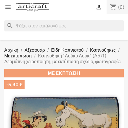
shopping_cart


(0)
search
Αρχική
Αξεσουάρ
Είδη Καπνιστού
Καπνοθήκες
Με εκτύπωση
Καπνοθήκη "Λούκυ Λουκ" (Α571)
Δερμάτινη χειροποίητη, με εκτύπωση σχέδιο, φωτογραφία
ΜΕ ΈΚΠΤΩΣΗ!
-5,30 €