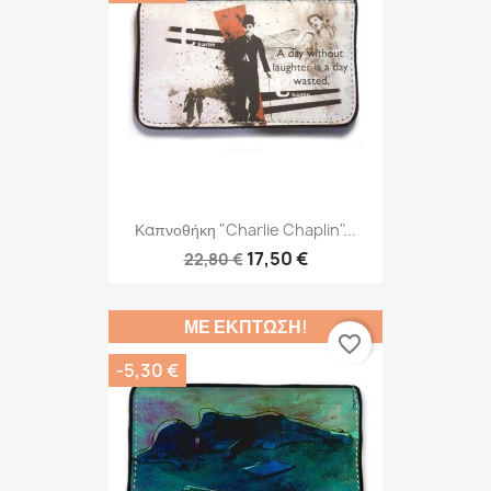
Καπνοθήκη "Charlie Chaplin"...
17,50 €
22,80 €
ΜΕ ΈΚΠΤΩΣΗ!
favorite_border
-5,30 €