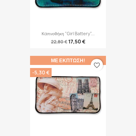
Καπνοθήκη "Girl Battery"...
17,50 €
22,80 €
ΜΕ ΈΚΠΤΩΣΗ!
favorite_border
-5,30 €