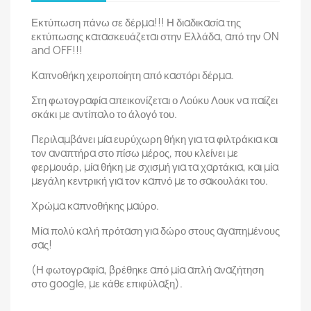
Εκτύπωση πάνω σε δέρμα!!! Η διαδικασία της
εκτύπωσης κατασκευάζεται στην Ελλάδα, από την ON
and OFF!!!
Καπνοθήκη χειροποίητη από καστόρι δέρμα.
Στη φωτογραφία απεικονίζεται ο Λούκυ Λουκ να παίζει
σκάκι με αντίπαλο το άλογό του.
Περιλαμβάνει μία ευρύχωρη θήκη για τα φιλτράκια και
τον αναπτήρα στο πίσω μέρος, που κλείνει με
φερμουάρ, μία θήκη με σχισμή για τα χαρτάκια, και μία
μεγάλη κεντρική για τον καπνό με το σακουλάκι του.
Χρώμα καπνοθήκης μαύρο.
Μία πολύ καλή πρόταση για δώρο στους αγαπημένους
σας!
(Η φωτογραφία, βρέθηκε από μία απλή αναζήτηση
στο google, με κάθε επιφύλαξη).