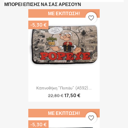
ΜΠΟΡΕΊ ΕΠΊΣΗΣ ΝΑ ΣΑΣ ΑΡΈΣΟΥΝ
ΜΕ ΈΚΠΤΩΣΗ!
favorite_border
-5,30 €
Καπνοθήκη "Ποπάυ" (Α592)...
17,50 €
22,80 €
ΜΕ ΈΚΠΤΩΣΗ!
favorite_border
-5,30 €