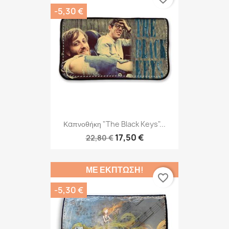
-5,30 €
Καπνοθήκη "The Black Keys"...
17,50 €
22,80 €
ΜΕ ΈΚΠΤΩΣΗ!
favorite_border
-5,30 €