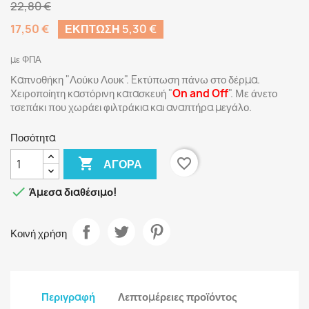
22,80 €
17,50 €
ΈΚΠΤΩΣΗ 5,30 €
με ΦΠΑ
Καπνοθήκη "Λούκυ Λουκ". Eκτύπωση πάνω στο δέρμα.
Χειροποίητη καστόρινη κατασκευή "
On and Off
". Με άνετο
τσεπάκι που χωράει φιλτράκια και αναπτήρα μεγάλο.
Ποσότητα

favorite_border
ΑΓΟΡΆ

Άμεσα διαθέσιμο!
Κοινή χρήση
Περιγραφή
Λεπτομέρειες προϊόντος