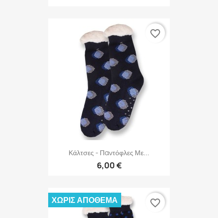
favorite_border
Κάλτσες - Παντόφλες Με...
6,00 €
ΧΩΡΊΣ ΑΠΌΘΕΜΑ
favorite_border