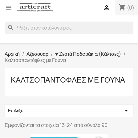
shopping_cart


(0)
search
Αρχική
Αξεσουάρ
♥ Ζεστά Ποδαράκια (​Κάλτσες)
Καλτσοπαντόφλες με Γούνα
ΚΑΛΤΣΟΠΑΝΤΌΦΛΕΣ ΜΕ ΓΟΎΝΑ

Επιλέξτε
Εμφανίζονται τα στοιχεία 13-24 από σύνολο 90