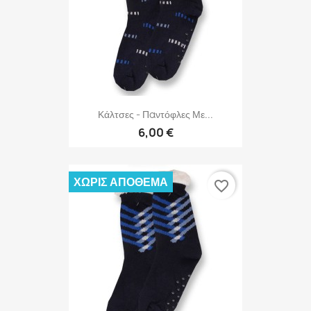
Κάλτσες - Παντόφλες Με...
6,00 €
ΧΩΡΊΣ ΑΠΌΘΕΜΑ
favorite_border