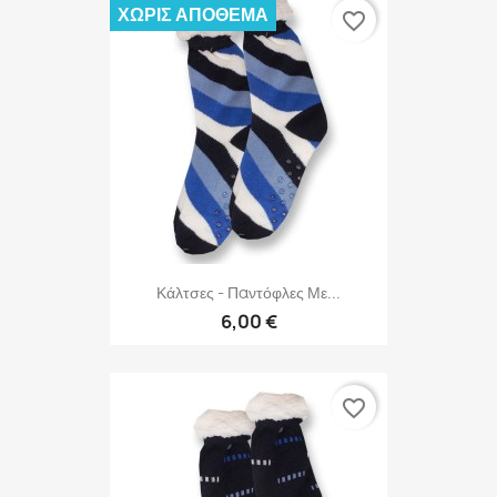
ΧΩΡΊΣ ΑΠΌΘΕΜΑ
favorite_border
Κάλτσες - Παντόφλες Με...
6,00 €
favorite_border