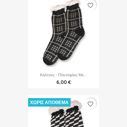
favorite_border
Κάλτσες - Παντόφλες Με...
6,00 €
ΧΩΡΊΣ ΑΠΌΘΕΜΑ
favorite_border