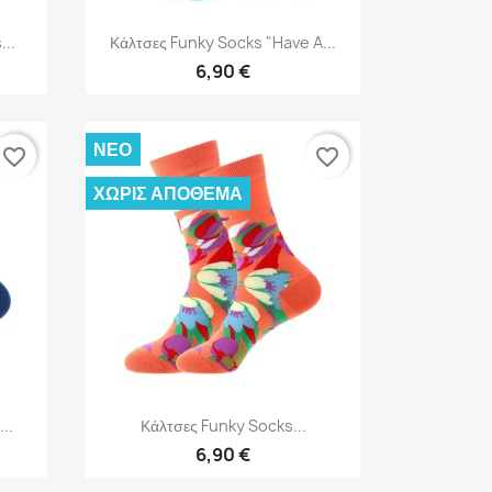
Γρήγορη προβολή

...
Κάλτσες Funky Socks "Have A...
6,90 €
ΝΈΟ
favorite_border
favorite_border
ΧΩΡΊΣ ΑΠΌΘΕΜΑ
Γρήγορη προβολή

..
Κάλτσες Funky Socks...
6,90 €