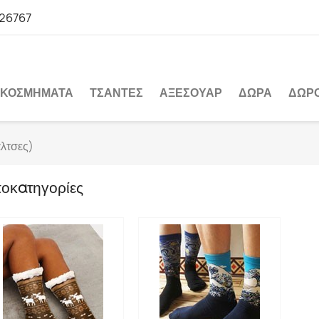
26767
ΚΟΣΜΉΜΑΤΑ
ΤΣΆΝΤΕΣ
ΑΞΕΣΟΥΆΡ
ΔΏΡΑ
ΔΩΡ
άλτσες)
οκατηγορίες