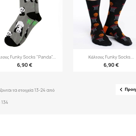
Γρήγορη προβολή
Γρήγορη προβολή


τσες Funky Socks "Panda"...
Κάλτσες Funky Socks...
6,90 €
6,90 €

Προη
ζονται τα στοιχεία 13-24 από
 134