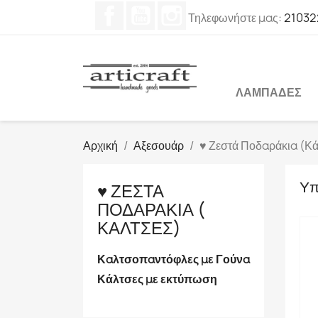
Facebook
YouTube
Instagram
Τηλεφωνήστε μας:
21032
ΛΑΜΠΆΔΕΣ
Αρχική
Αξεσουάρ
♥ Ζεστά Ποδαράκια (​Κ
Υπ
♥ ΖΕΣΤΆ
ΠΟΔΑΡΆΚΙΑ (​
ΚΆΛΤΣΕΣ)
Καλτσοπαντόφλες με Γούνα
Κάλτσες με εκτύπωση