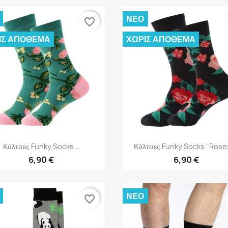
ΝΈΟ
favorite_border
ΊΣ ΑΠΌΘΕΜΑ
ΧΩΡΊΣ ΑΠΌΘΕΜΑ
Γρήγορη προβολή
Γρήγορη προβολή


Κάλτσες Funky Socks...
Κάλτσες Funky Socks "Roses
6,90 €
6,90 €
ΝΈΟ
favorite_border