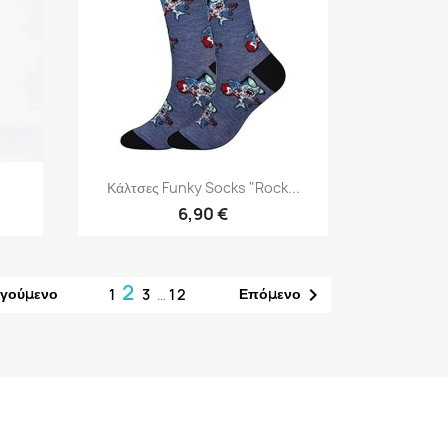
Γρήγορη προβολή

Κάλτσες Funky Socks "Rock...
6,90 €
2

γούμενο
Επόμενο
1
3
…
12