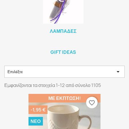
ΛΑΜΠΆΔΕΣ
GIFT IDEAS

Επιλέξτε
Εμφανίζονται τα στοιχεία 1-12 από σύνολο 1105
ΜΕ ΈΚΠΤΩΣΗ!
favorite_border
-1,95 €
ΝΈΟ