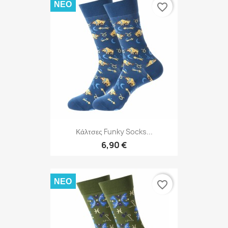
ΝΈΟ
favorite_border
Κάλτσες Funky Socks...
6,90 €
ΝΈΟ
favorite_border