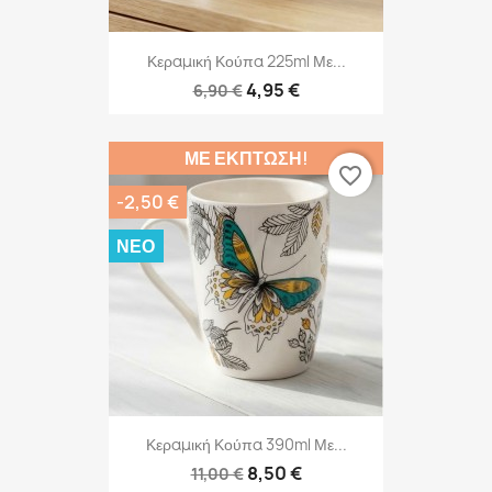
Κεραμική Κούπα 225ml Με...
4,95 €
6,90 €
ΜΕ ΈΚΠΤΩΣΗ!
favorite_border
-2,50 €
ΝΈΟ
Κεραμική Κούπα 390ml Με...
8,50 €
11,00 €