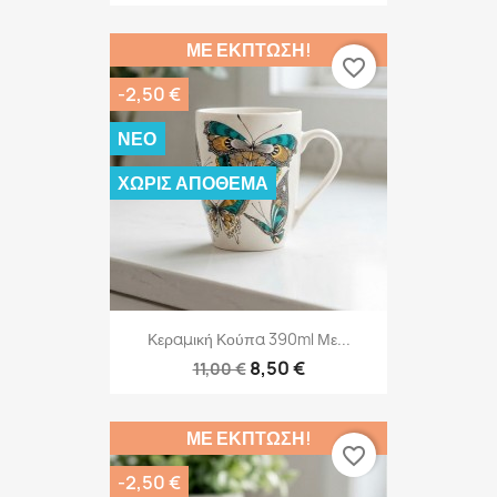
ΜΕ ΈΚΠΤΩΣΗ!
favorite_border
-2,50 €
ΝΈΟ
ΧΩΡΊΣ ΑΠΌΘΕΜΑ
Κεραμική Κούπα 390ml Με...
8,50 €
11,00 €
ΜΕ ΈΚΠΤΩΣΗ!
favorite_border
-2,50 €