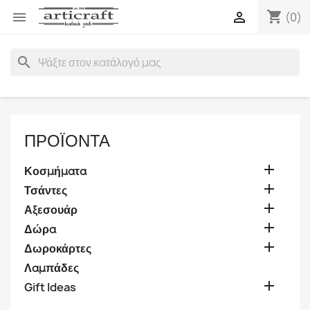
shopping_cart


(0)
search
ΠΡΟΪΌΝΤΑ

Κοσμήματα

Τσάντες

Αξεσουάρ

Δώρα

Δωροκάρτες
Λαμπάδες

Gift Ideas