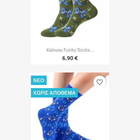
Κάλτσες Funky Socks...
6,90 €
ΝΈΟ
favorite_border
ΧΩΡΊΣ ΑΠΌΘΕΜΑ