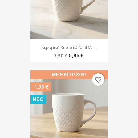
Κεραμική Κούπα 325ml Με...
5,95 €
7,90 €
ΜΕ ΈΚΠΤΩΣΗ!
favorite_border
-1,95 €
ΝΈΟ