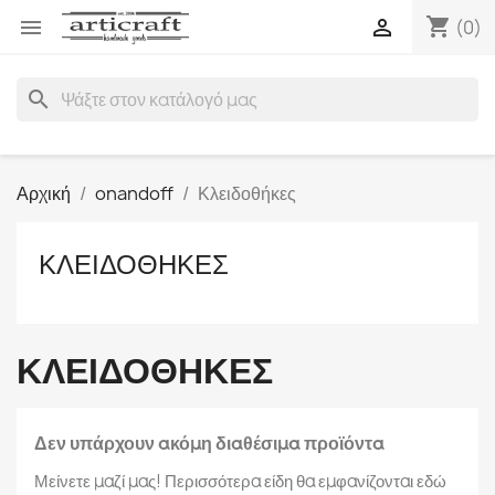
shopping_cart


(0)
search
Αρχική
onandoff
Κλειδοθήκες
ΚΛΕΙΔΟΘΉΚΕΣ
ΚΛΕΙΔΟΘΉΚΕΣ
Δεν υπάρχουν ακόμη διαθέσιμα προϊόντα
Μείνετε μαζί μας! Περισσότερα είδη θα εμφανίζονται εδώ