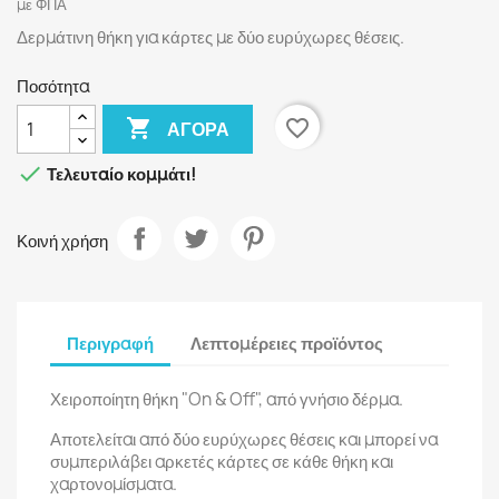
με ΦΠΑ
Δερμάτινη θήκη για κάρτες με δύο ευρύχωρες θέσεις.
Ποσότητα

favorite_border
ΑΓΟΡΆ

Τελευταίο κομμάτι!
Κοινή χρήση
Περιγραφή
Λεπτομέρειες προϊόντος
Χειροποίητη θήκη "On & Off", από γνήσιο δέρμα.
Αποτελείται από δύο ευρύχωρες θέσεις και μπορεί να
συμπεριλάβει αρκετές κάρτες σε κάθε θήκη και
χαρτονομίσματα.