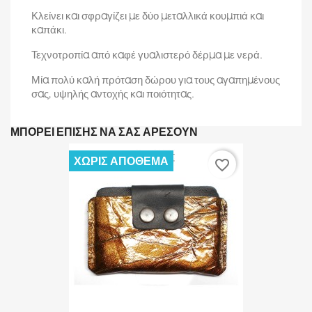
Κλείνει και σφραγίζει με δύο μεταλλικά κουμπιά και
καπάκι.
Τεχνοτροπία από καφέ γυαλιστερό δέρμα με νερά.
Μία πολύ καλή πρόταση δώρου για τους αγαπημένους
σας, υψηλής αντοχής και ποιότητας.
ΜΠΟΡΕΊ ΕΠΊΣΗΣ ΝΑ ΣΑΣ ΑΡΈΣΟΥΝ
ΧΩΡΊΣ ΑΠΌΘΕΜΑ
favorite_border