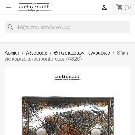
shopping_cart


(0)
search
Αρχική
Αξεσουάρ
Θήκες καρτών - εγγράφων
Θήκη
για κάρτες τεχνοτροπία καφέ (Α820)