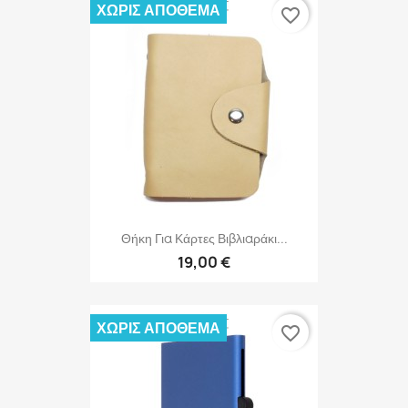
ΧΩΡΊΣ ΑΠΌΘΕΜΑ
favorite_border
Θήκη Για Κάρτες Βιβλιαράκι...
19,00 €
ΧΩΡΊΣ ΑΠΌΘΕΜΑ
favorite_border