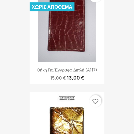
ΧΩΡΊΣ ΑΠΌΘΕΜΑ
Θήκη Για Έγγραφα Διπλή (Α117)
13,00 €
15,00 €
favorite_border