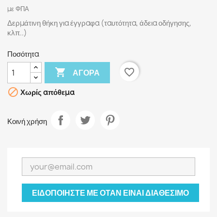
με ΦΠΑ
Δερμάτινη θήκη για έγγραφα (ταυτότητα, άδεια οδήγησης,
κλπ..)
Ποσότητα

favorite_border
ΑΓΟΡΆ

Χωρίς απόθεμα
Κοινή χρήση
ΕΙΔΟΠΟΙΉΣΤΕ ΜΕ ΌΤΑΝ ΕΊΝΑΙ ΔΙΑΘΈΣΙΜΟ