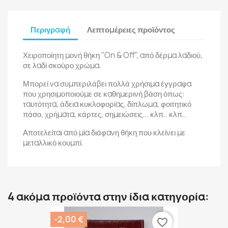
Περιγραφή
Λεπτομέρειες προϊόντος
Χειροποίητη μονή θήκη "On & Off", από δέρμα λαδιού,
σε λαδί σκούρο χρώμα.
Μπορεί να συμπεριλάβει πολλά χρήσιμα έγγραφα
που χρησιμοποιούμε σε καθημερινή βάση όπως:
ταυτότητα, άδεια κυκλοφορίας, δίπλωμα, φοιτητικό
πάσο, χρήματα, κάρτες, σημειώσεις... κλπ.. κλπ..
Αποτελείται από μία διάφανη θήκη που κλείνει με
μεταλλικό κουμπί.
4 ακόμα προϊόντα στην ίδια κατηγορία:
-2,00 €
favorite_border