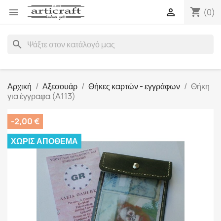
shopping_cart


(0)
search
Αρχική
Αξεσουάρ
Θήκες καρτών - εγγράφων
Θήκη
για έγγραφα (Α113)
-2,00 €
ΧΩΡΊΣ ΑΠΌΘΕΜΑ