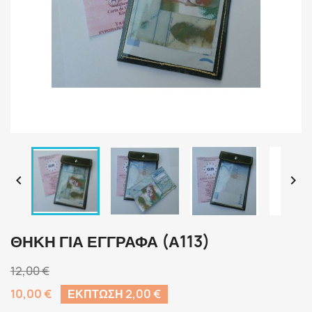


ΘΉΚΗ ΓΙΑ ΈΓΓΡΑΦΑ (Α113)
12,00 €
10,00 €
ΈΚΠΤΩΣΗ 2,00 €