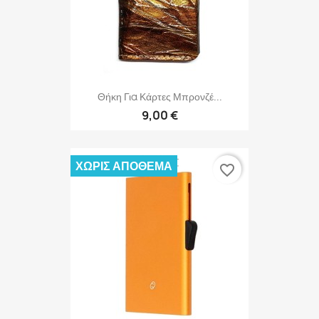
Θήκη Για Κάρτες Μπρονζέ...
9,00 €
ΧΩΡΊΣ ΑΠΌΘΕΜΑ
favorite_border