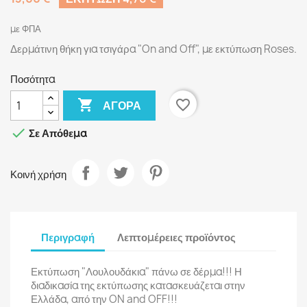
με ΦΠΑ
Δερμάτινη θήκη για τσιγάρα "On and Off", με εκτύπωση Roses.
Ποσότητα

favorite_border
ΑΓΟΡΆ

Σε Απόθεμα
Κοινή χρήση
Περιγραφή
Λεπτομέρειες προϊόντος
Εκτύπωση "Λουλουδάκια" πάνω σε δέρμα!!! Η
διαδικασία της εκτύπωσης κατασκευάζεται στην
Ελλάδα, από την ON and OFF!!!