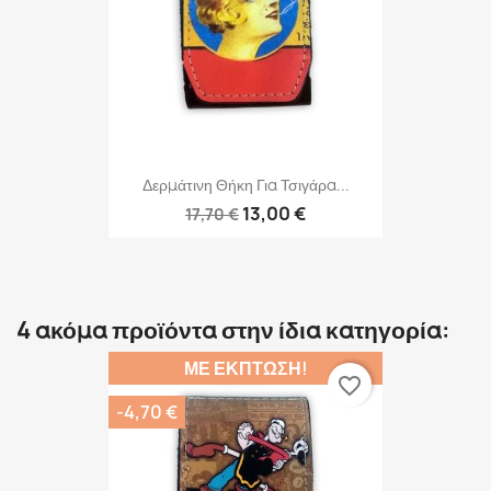
Δερμάτινη Θήκη Για Τσιγάρα...
13,00 €
17,70 €
4 ακόμα προϊόντα στην ίδια κατηγορία:
ΜΕ ΈΚΠΤΩΣΗ!
favorite_border
-4,70 €