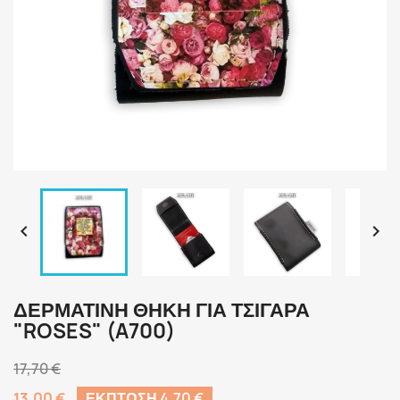


ΔΕΡΜΆΤΙΝΗ ΘΉΚΗ ΓΙΑ ΤΣΙΓΆΡΑ
"ROSES" (A700)
17,70 €
13,00 €
ΈΚΠΤΩΣΗ 4,70 €