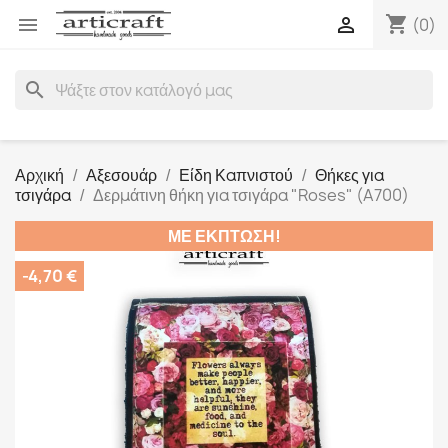
shopping_cart


(0)
search
Αρχική
Αξεσουάρ
Είδη Καπνιστού
Θήκες για
τσιγάρα
Δερμάτινη θήκη για τσιγάρα "Roses" (A700)
ΜΕ ΈΚΠΤΩΣΗ!
-4,70 €