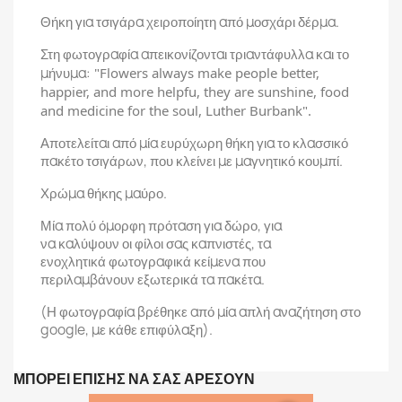
Θήκη για τσιγάρα χειροποίητη από μοσχάρι δέρμα.
Στη φωτογραφία απεικονίζονται τριαντάφυλλα και το
μήνυμα:
"Flowers always make people better,
happier, and more helpfu, they are sunshine, food
and medicine for the soul, Luther Burbank".
Αποτελείται από μία ευρύχωρη θήκη για το κλασσικό
πακέτο τσιγάρων, που κλείνει με μαγνητικό κουμπί.
Χρώμα θήκης μαύρο.
Μία πολύ όμορφη πρόταση για δώρο, για
να καλύψουν οι φίλοι σας καπνιστές, τα
ενοχλητικά φωτογραφικά κείμενα που
περιλαμβάνουν εξωτερικά τα πακέτα.
(Η φωτογραφία βρέθηκε από μία απλή αναζήτηση στο
google, με κάθε επιφύλαξη).
ΜΠΟΡΕΊ ΕΠΊΣΗΣ ΝΑ ΣΑΣ ΑΡΈΣΟΥΝ