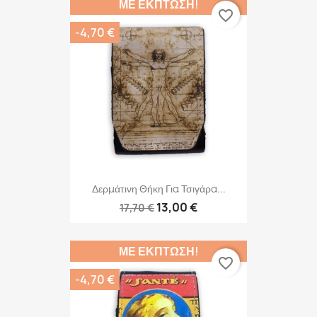
ΜΕ ΈΚΠΤΩΣΗ!
favorite_border
-4,70 €
Δερμάτινη Θήκη Για Τσιγάρα...
13,00 €
17,70 €
ΜΕ ΈΚΠΤΩΣΗ!
favorite_border
-4,70 €