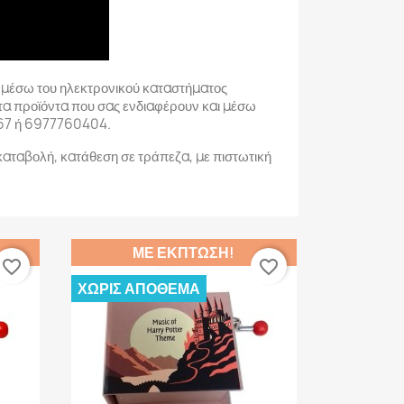
 μέσω του ηλεκτρονικού καταστήματος
τα προϊόντα που σας ενδιαφέρουν και μέσω
67 ή 6977760404.
καταβολή, κατάθεση σε τράπεζα, με πιστωτική
ΜΕ ΈΚΠΤΩΣΗ!
favorite_border
favorite_border
ΧΩΡΊΣ ΑΠΌΘΕΜΑ