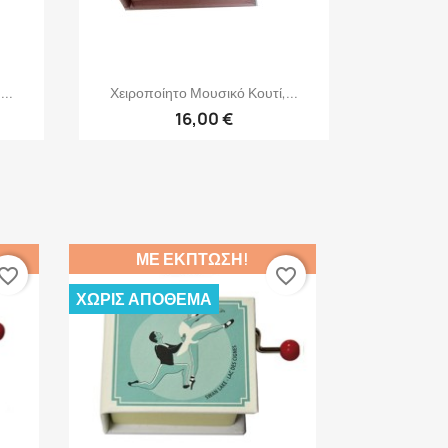
Γρήγορη προβολή

..
Χειροποίητο Μουσικό Κουτί,...
16,00 €
ΜΕ ΈΚΠΤΩΣΗ!
vorite_border
favorite_border
ΧΩΡΊΣ ΑΠΌΘΕΜΑ