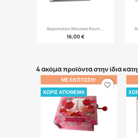
Γρήγορη προβολή

Χειροποίητο Μουσικό Κουτί,...
Χ
16,00 €
4 ακόμα προϊόντα στην ίδια κατ
ΜΕ ΈΚΠΤΩΣΗ!
favorite_border
ΧΩΡΊΣ ΑΠΌΘΕΜΑ
ΧΩΡ