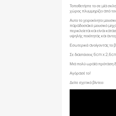
Τοποθετήστε το σε μία σκλη
χώρος πλυμμηρίζει από τον 
Αυτο το χειροκίνητο μουσικ
παραδοσιακό μουσικό μηχαν
περικλείεται και είναι κατ
υψηλής ποιότητας και αντο
Εσωτερικά ανοίγοντας το β
Σε διαστάσεις 6cm x 2,6c
Μια πολύ ωραία πρόταση δ
Αγόρασέ το!
Δείτε σχετικό βίντεο: