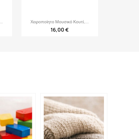
Γρήγορη προβολή

..
Χειροποίητο Μουσικό Κουτί,...
16,00 €