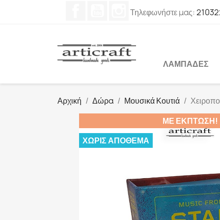
Facebook
YouTube
Instagram
Τηλεφωνήστε μας:
21032
ΛΑΜΠΆΔΕΣ
Αρχική
Δώρα
Μουσικά Κουτιά
Χειροποί
ΜΕ ΈΚΠΤΩΣΗ!
ΧΩΡΊΣ ΑΠΌΘΕΜΑ