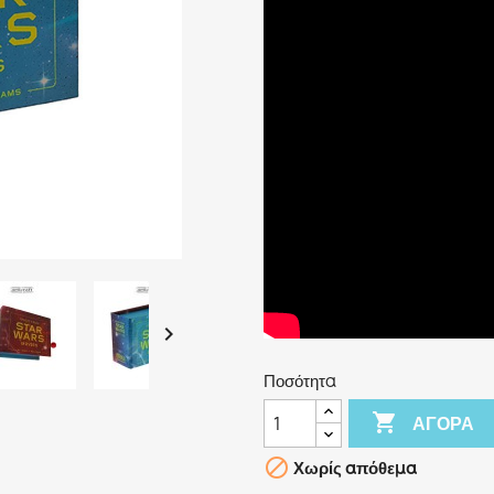

Ποσότητα

ΑΓΟΡΆ

Χωρίς απόθεμα