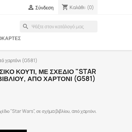
shopping_cart

Καλάθι:
(0)
Σύνδεση
search
ΟΚΆΡΤΕΣ
από χαρτόνι (G581)
ΙΚΌ ΚΟΥΤΊ, ΜΕ ΣΧΈΔΙΟ "STAR
ΒΙΒΛΊΟΥ, ΑΠΌ ΧΑΡΤΌΝΙ (G581)
χέδιο "Star Wars", σε σχήμα βιβλίου, από χαρτόνι.