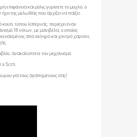
ρή επιφάνεια και μόλις γυρίσετε το μοχλό, ο
ήχο της μελωδίας που αρχίζει να παίζει.
ό κουτί, τύπου λατέρνας, περιέχει έναν
ισμό 18 νότων, με μανιβέλα, ο οποίος
ασκευασμένος από σκληρό και χοντρό χαρτόνι,
χής.
ιβλίο, ανακαλύπτετε τον μηχανισμό.
m x 5cm.
ώρου για τους αγαπημένους σας!