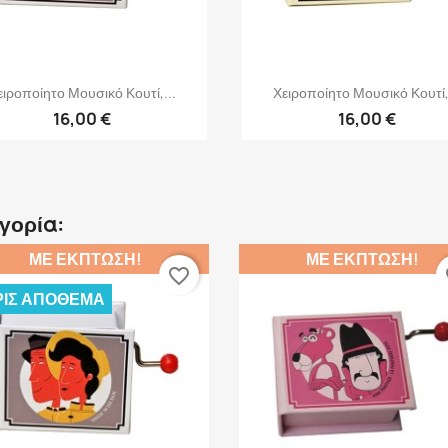
Γρήγορη προβολή
Γρήγορη προβολή


ειροποίητο Μουσικό Κουτί,...
Χειροποίητο Μουσικό Κουτί,.
16,00 €
16,00 €
ηγορία:
ΜΕ ΈΚΠΤΩΣΗ!
ΜΕ ΈΚΠΤΩΣΗ!
favorite_border
fa
ΊΣ ΑΠΌΘΕΜΑ