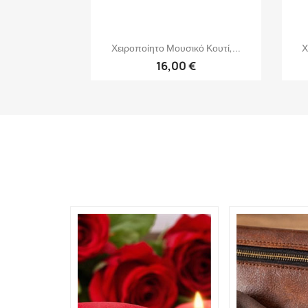
Γρήγορη προβολή

Χειροποίητο Μουσικό Κουτί,...
Χ
16,00 €