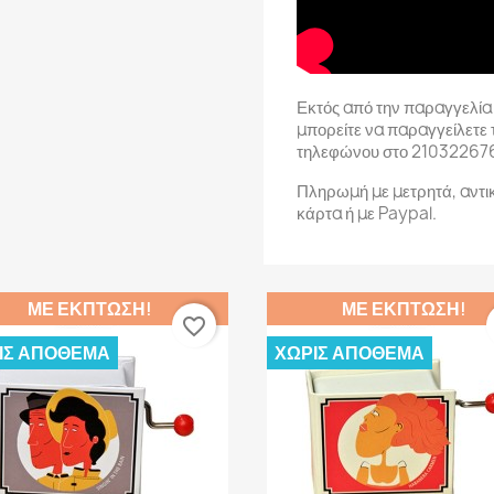
Εκτός από την παραγγελία
μπορείτε να παραγγείλετε 
τηλεφώνου στο 21032267
Πληρωμή με μετρητά, αντι
κάρτα ή με Paypal.
ΜΕ ΈΚΠΤΩΣΗ!
ΜΕ ΈΚΠΤΩΣΗ!
favorite_border
ΊΣ ΑΠΌΘΕΜΑ
ΧΩΡΊΣ ΑΠΌΘΕΜΑ