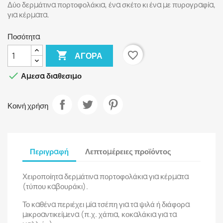
Δύο δερμάτινα πορτοφολάκια, ένα σκέτο κι ένα με πυρογραφία,
για κέρματα.
Ποσότητα

favorite_border
ΑΓΟΡΆ

Αμεσα διαθεσιμο
Κοινή χρήση
Περιγραφή
Λεπτομέρειες προϊόντος
Χειροποίητα δερμάτινα πορτοφολάκια για κέρματα
(τύπου καβουράκι).
Το καθένα περιέχει μία τσέπη για τα ψιλά ή διάφορα
μικροαντικείμενα (π.χ. χάπια, κοκαλάκια για τα