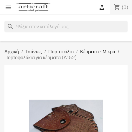
shopping_cart


(0)
search
Αρχική
Τσάντες
Πορτοφόλια
Κέρματα - Μικρά
Πορτοφολάκια για κέρματα (Α152)