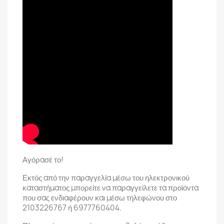
Αγόρασέ το!
Εκτός από την παραγγελία μέσω του ηλεκτρονικού
καταστήματος μπορείτε να παραγγείλετε τα προϊόντα
που σας ενδιαφέρουν και μέσω τηλεφώνου στο
2103226767 ή 6977760404.