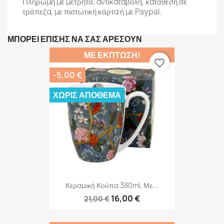
Πληρωμή με μετρητά, αντικαταβολή, κατάθεση σε
τράπεζα, με πιστωτική κάρτα ή με Paypal.
ΜΠΟΡΕΊ ΕΠΊΣΗΣ ΝΑ ΣΑΣ ΑΡΈΣΟΥΝ
ΜΕ ΈΚΠΤΩΣΗ!
favorite_border
-5,00 €
ΧΩΡΊΣ ΑΠΌΘΕΜΑ
Κεραμική Κούπα 380ml, Με...
16,00 €
21,00 €