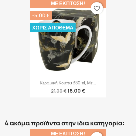
ΜΕ ΈΚΠΤΩΣΗ!
favorite_border
-5,00 €
ΧΩΡΊΣ ΑΠΌΘΕΜΑ
Κεραμική Κούπα 380ml, Με...
16,00 €
21,00 €
4 ακόμα προϊόντα στην ίδια κατηγορία:
ΜΕ ΈΚΠΤΩΣΗ!