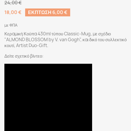
24,00 €
18,00 €
ΈΚΠΤΩΣΗ 6,00 €
με ΦΠΑ
Κεραμική Κούπα 430ml τύπου Classic-Mug, με σχέδιο
"ALMOND BLOSSOM by V. van Gogh", και δικό του συλλεκτικό
κουτί, Artist Duo-Gift.
Δείτε σχετικό βίντεο: