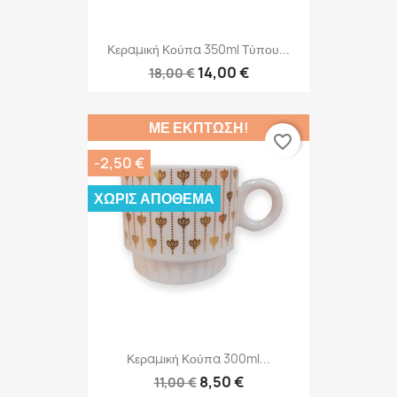
Κεραμική Κούπα 350ml Τύπου...
14,00 €
18,00 €
ΜΕ ΈΚΠΤΩΣΗ!
favorite_border
-2,50 €
ΧΩΡΊΣ ΑΠΌΘΕΜΑ
Κεραμική Κούπα 300ml...
8,50 €
11,00 €