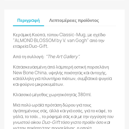
Περιγραφή
Λεπτομέρειες προϊόντος
Κεραμική Κούπα, τύπου Classic-Mug, με σχέδιο
"ALMOND BLOSSOM by V. van Gogh" από την
εταιρεία Duo-Gift.
Από τη συλλογή:
"The Art Gallery".
Κατασκευασμένη από λαμπερή οστική πορσελάνη
New Bone China, υψηλής ποιότητας και αντοχής,
κατάλληλη για πλυντήριο πιάτων, συμβατικά ψυγεία
και φούρνο μικροκυμάτων.
Κλασσικό μέγεθος χωρητικότητας 380ml.
Μια πολύ ωραία πρόταση δώρου για τους
αγαπημένους σας, αλλά και για εσάς, για το καφέ, το
γάλα, το τσάι.., το ρόφημά σας
και με την εγγύηση του
γνωστού οίκου Duo-Gift τόσο για το προϊόν όσο και
για την ποιότητα της πορσελάνης, η οποία