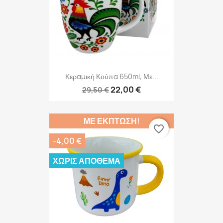
Κεραμική Κούπα 650ml, Με...
22,00 €
29,50 €
ΜΕ ΈΚΠΤΩΣΗ!
favorite_border
-4,00 €
ΧΩΡΊΣ ΑΠΌΘΕΜΑ