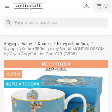
shopping_cart


(0)
search
Αρχική
Δώρα
Κούπες
Κεραμικές κούπες
Κεραμική Κούπα 380ml, με σχέδιο "ALMOND BLOSSOM
by V. van Gogh" Artist Duo-Gift (G596)
ΜΕ ΈΚΠΤΩΣΗ!
-6,00 €
ΧΩΡΊΣ ΑΠΌΘΕΜΑ