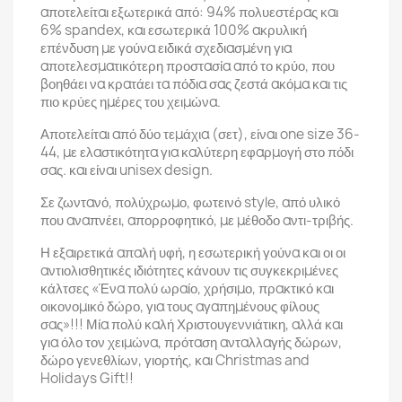
αποτελείται εξωτερικά από: 94% πολυεστέρας και
6% spandex, και εσωτερικά 100% ακρυλική
επένδυση με γούνα ειδικά σχεδιασμένη για
αποτελεσματικότερη προστασία από το κρύο, που
βοηθάει να κρατάει τα πόδια σας ζεστά ακόμα και τις
πιο κρύες ημέρες του χειμώνα.
Αποτελείται από δύο τεμάχια (σετ), είναι one size 36-
44, με ελαστικότητα για καλύτερη εφαρμογή στο πόδι
σας. και είναι unisex design.
Σε ζωντανό, πολύχρωμο, φωτεινό style, από υλικό
που αναπνέει, απορροφητικό, με μέθοδο αντι-τριβής.
Η εξαιρετικά απαλή υφή, η εσωτερική γούνα και οι οι
αντιολισθητικές ιδιότητες κάνουν τις συγκεκριμένες
κάλτσες «Ένα πολύ ωραίο, χρήσιμο, πρακτικό και
οικονομικό δώρο, για τους αγαπημένους φίλους
σας»!!! Μία πολύ καλή Χριστουγεννιάτικη, αλλά και
για όλο τον χειμώνα, πρόταση ανταλλαγής δώρων,
δώρο γενεθλίων, γιορτής, και Christmas and
Holidays Gift!!