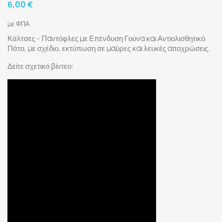
6,00 €
με ΦΠΑ
Κάλτσες - Παντόφλες με Επένδυση Γούνα και Αντιολισθητικό
Πάτο, με σχέδιο, εκτύπωση σε μαύρες και λευκές αποχρώσεις.
Δείτε σχετικό βίντεο: