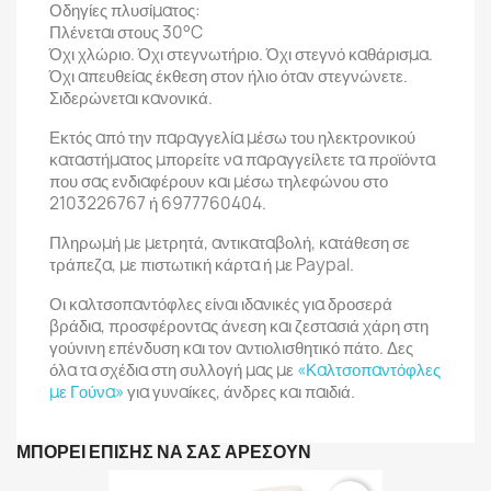
Οδηγίες πλυσίματος:
Πλένεται στους 30°C
Όχι χλώριο. Όχι στεγνωτήριο. Όχι στεγνό καθάρισμα.
Όχι απευθείας έκθεση στον ήλιο όταν στεγνώνετε.
Σιδερώνεται κανονικά.
Εκτός από την παραγγελία μέσω του ηλεκτρονικού
καταστήματος μπορείτε να παραγγείλετε τα προϊόντα
που σας ενδιαφέρουν και μέσω τηλεφώνου στο
2103226767 ή 6977760404.
Πληρωμή με μετρητά, αντικαταβολή, κατάθεση σε
τράπεζα, με πιστωτική κάρτα ή με Paypal.
Οι καλτσοπαντόφλες είναι ιδανικές για δροσερά
βράδια, προσφέροντας άνεση και ζεστασιά χάρη στη
γούνινη επένδυση και τον αντιολισθητικό πάτο. Δες
όλα τα σχέδια στη συλλογή μας με
«Καλτσοπαντόφλες
με Γούνα»
για γυναίκες, άνδρες και παιδιά.
ΜΠΟΡΕΊ ΕΠΊΣΗΣ ΝΑ ΣΑΣ ΑΡΈΣΟΥΝ