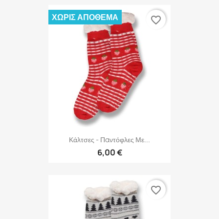
ΧΩΡΊΣ ΑΠΌΘΕΜΑ
favorite_border
Κάλτσες - Παντόφλες Με...
6,00 €
favorite_border