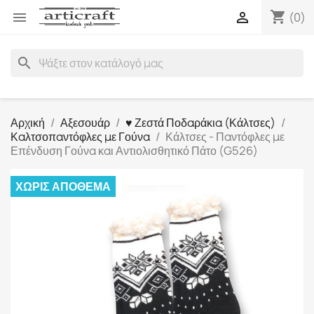
shopping_cart


(0)
search
Αρχική
Αξεσουάρ
♥ Ζεστά Ποδαράκια (​Κάλτσες)
Καλτσοπαντόφλες με Γούνα
Κάλτσες - Παντόφλες με
Επένδυση Γούνα και Αντιολισθητικό Πάτο (G526)
ΧΩΡΊΣ ΑΠΌΘΕΜΑ