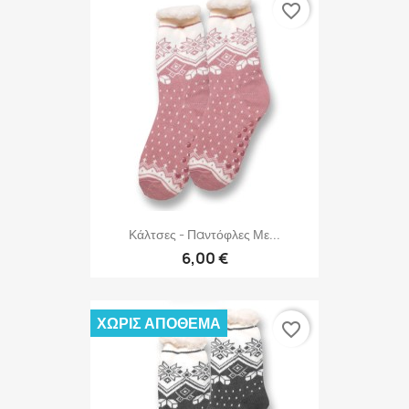
favorite_border
Κάλτσες - Παντόφλες Με...
6,00 €
ΧΩΡΊΣ ΑΠΌΘΕΜΑ
favorite_border