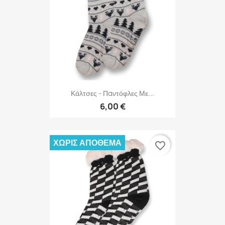
Κάλτσες - Παντόφλες Με...
6,00 €
ΧΩΡΊΣ ΑΠΌΘΕΜΑ
favorite_border