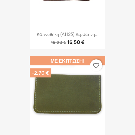
Καπνοθήκη (A1123) Δερμάτινη...
16,50 €
19,20 €
ΜΕ ΈΚΠΤΩΣΗ!
favorite_border
-2,70 €