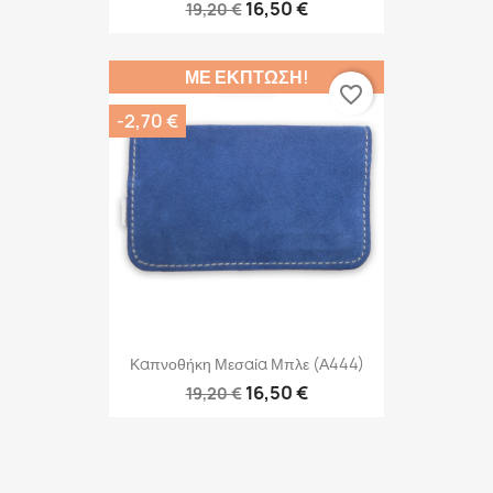
16,50 €
19,20 €
ΜΕ ΈΚΠΤΩΣΗ!
favorite_border
-2,70 €
Καπνοθήκη Μεσαία Μπλε (Α444)
16,50 €
19,20 €