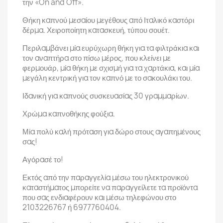
την «On and Off».
Θήκη καπνού μεσαίου μεγέθους από Ιταλικό καστόρι
δέρμα. Χειροποίητη κατασκευή, τύπου σουέτ.
Περιλαμβάνει μία ευρύχωρη θήκη για τα φιλτράκια και
τον αναπτήρα στο πίσω μέρος, που κλείνει με
φερμουάρ, μία θήκη με σχισμή για τα χαρτάκια, και μία
μεγάλη κεντρική για τον καπνό με το σακουλάκι του.
Ιδανική για καπνούς συσκευασίας 30 γραμμαρίων.
Χρώμα καπνοθήκης φούξια.
Μία πολύ καλή πρόταση για δώρο στους αγαπημένους
σας!
Αγόρασέ το!
Εκτός από την παραγγελία μέσω του ηλεκτρονικού
καταστήματος μπορείτε να παραγγείλετε τα προϊόντα
που σας ενδιαφέρουν και μέσω τηλεφώνου στο
2103226767 ή 6977760404.