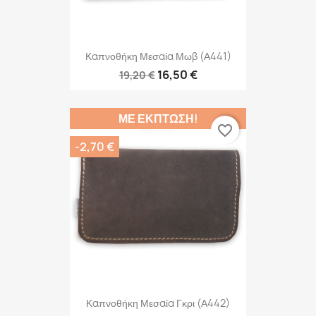
Καπνοθήκη Μεσαία Μωβ (Α441)
16,50 €
19,20 €
ΜΕ ΈΚΠΤΩΣΗ!
favorite_border
-2,70 €
Καπνοθήκη Μεσαία Γκρι (Α442)