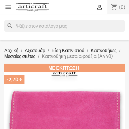
shopping_cart


(0)
search
Αρχική
Αξεσουάρ
Είδη Καπνιστού
Καπνοθήκες
Μεσαίες σκέτες
Καπνοθήκη μεσαία φούξια (Α440)
ΜΕ ΈΚΠΤΩΣΗ!
-2,70 €