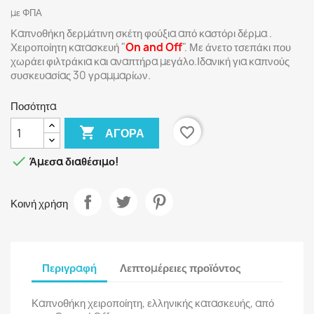
με ΦΠΑ
Καπνοθήκη δερμάτινη σκέτη φούξια από καστόρι δέρμα .
Χειροποίητη κατασκευή "
On and Off
". Με άνετο τσεπάκι που
χωράει φιλτράκια και αναπτήρα μεγάλο.Ιδανική για καπνούς
συσκευασίας 30 γραμμαρίων.
Ποσότητα

favorite_border
ΑΓΟΡΆ

Άμεσα διαθέσιμο!
Κοινή χρήση
Περιγραφή
Λεπτομέρειες προϊόντος
Καπνοθήκη χειροποίητη, ελληνικής κατασκευής, από