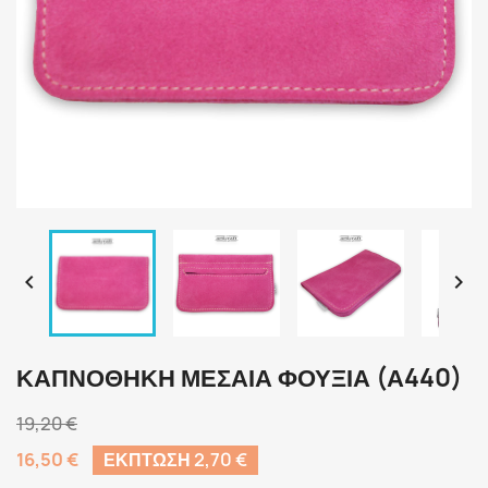


ΚΑΠΝΟΘΉΚΗ ΜΕΣΑΊΑ ΦΟΎΞΙΑ (Α440)
19,20 €
16,50 €
ΈΚΠΤΩΣΗ 2,70 €