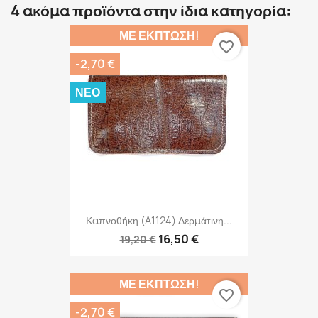
4 ακόμα προϊόντα στην ίδια κατηγορία:
ΜΕ ΈΚΠΤΩΣΗ!
favorite_border
-2,70 €
ΝΈΟ
Καπνοθήκη (A1124) Δερμάτινη...
16,50 €
19,20 €
ΜΕ ΈΚΠΤΩΣΗ!
favorite_border
-2,70 €