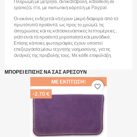
Πληρωμή με μετρητά, αντικαταβολή, κατάθεση σε
τράπεζα, iris, με πιστωτική κάρτα ή με Paypal.
Οι εικόνες ενδέχεται να έχουν μικρή διαφορά από τα
πρωτότυπα προϊόντα, ως προς το χρώμα, τις
αποχρώσεις και τις κατασκευαστικές λεπτομέρειες ,
γιατί είναι τα προϊόντα χειροποίητα και μοναδικά.
Επίσης κάποιες φωτογραφίες έχουν υποστεί
επεξεργασία μέσω τεχνητής νοημοσύνης, για τις
αναγκές της προβολής τους. Με κάθε επιφύλαξη.
ΜΠΟΡΕΊ ΕΠΊΣΗΣ ΝΑ ΣΑΣ ΑΡΈΣΟΥΝ
ΜΕ ΈΚΠΤΩΣΗ!
favorite_border
-2,70 €