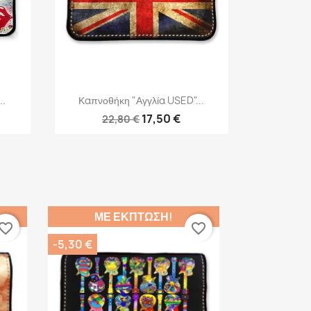
Γρήγορη προβολή

..
Καπνοθήκη "Αγγλία USED"...
17,50 €
22,80 €
ΜΕ ΈΚΠΤΩΣΗ!
vorite_border
favorite_border
-5,30 €