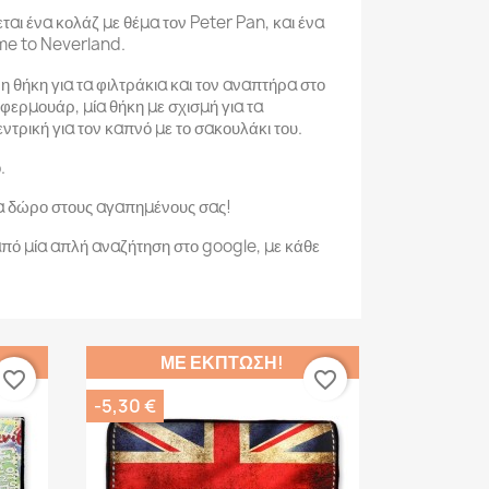
ται ένα κολάζ με θέμα τον Peter Pan, και ένα
 me to Neverland.
 θήκη για τα φιλτράκια και τον αναπτήρα στο
 φερμουάρ, μία θήκη με σχισμή για τα
εντρική για τον καπνό με το σακουλάκι του.
.
α δώρο στους αγαπημένους σας!
πό μία απλή αναζήτηση στο google, με κάθε
ΜΕ ΈΚΠΤΩΣΗ!
favorite_border
favorite_border
-5,30 €