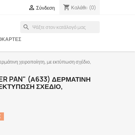
shopping_cart

Καλάθι:
(0)
Σύνδεση
search
ΟΚΆΡΤΕΣ
μάτινη χειροποίητη, με εκτύπωση σχέδιο,
R PAN" (Α633) ΔΕΡΜΆΤΙΝΗ
ΕΚΤΎΠΩΣΗ ΣΧΈΔΙΟ,
€