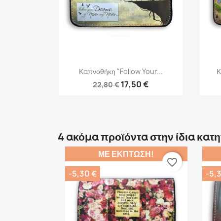
Γρήγορη προβολή

Καπνοθήκη "Follow Your...
Κ
17,50 €
22,80 €
4 ακόμα προϊόντα στην ίδια κατ
ΜΕ ΈΚΠΤΩΣΗ!
favorite_border
-5,30 €
-5,