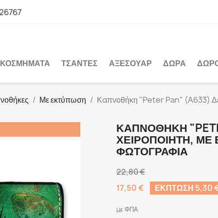
26767
ΚΟΣΜΉΜΑΤΑ
ΤΣΆΝΤΕΣ
ΑΞΕΣΟΥΆΡ
ΔΏΡΑ
ΔΩΡ
νοθήκες
Με εκτύπωση
Καπνοθήκη "Peter Pan" (Α633) Δερ
ΚΑΠΝΟΘΉΚΗ "PETE
ΧΕΙΡΟΠΟΊΗΤΗ, ΜΕ 
ΦΩΤΟΓΡΑΦΊΑ
22,80 €
17,50 €
ΈΚΠΤΩΣΗ 5,30 
με ΦΠΑ