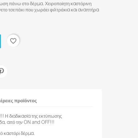
ωση πάνω στο δέρμα. Χειροποίητη καστόρινη
άνετο τσεπάκι που χωράει φιλτράκια και αναπτήρα
favorite_border
έρειες προϊόντος
! Η διαδικασία της εκτύπωσης
δα, από την ON and OFF!!!
ό καστόρι δέρμα.