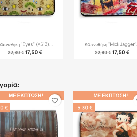
Γρήγορη προβολή
Γρήγορη προβολή


απνοθήκη "Eyes" (Α613)...
Καπνοθήκη "Mick Jagger".
17,50 €
17,50 €
22,80 €
22,80 €
ηγορία:
ΜΕ ΈΚΠΤΩΣΗ!
ΜΕ ΈΚΠΤΩΣΗ!
favorite_border
fa
30 €
-5,30 €