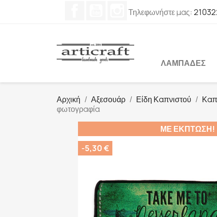
Facebook
YouTube
Instagram
Τηλεφωνήστε μας:
21032
ΛΑΜΠΆΔΕΣ
Αρχική
Αξεσουάρ
Είδη Καπνιστού
Καπ
φωτογραφία
ΜΕ ΈΚΠΤΩΣΗ!
-5,30 €