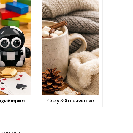
ιχνιδιάρικα
Cozy & Χειμωνιάτικα
ματά σας