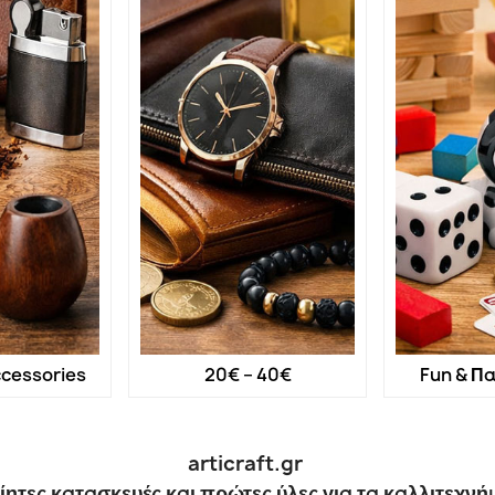
cessories
20€ – 40€
Fun & Πα
articraft.gr
ίητες κατασκευές και πρώτες ύλες για τα καλλιτεχνή