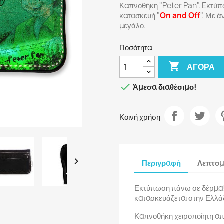
Καπνοθήκη "Peter Pan". Eκτύπ
κατασκευή "
On and Off
". Με 
μεγάλο.
Ποσότητα

ΑΓΟΡΆ

Άμεσα διαθέσιμο!
Κοινή χρήση

Περιγραφή
Λεπτομ
Εκτύπωση πάνω σε δέρμα!!
κατασκευάζεται στην Ελλά
Καπνοθήκη χειροποίητη απ