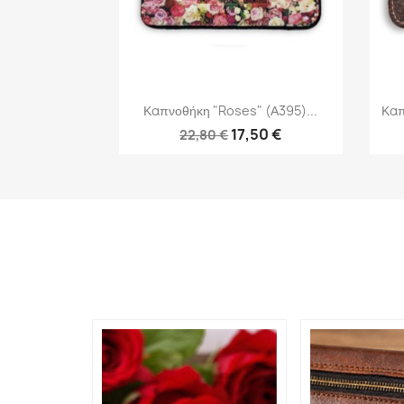
Γρήγορη προβολή

Καπνοθήκη "Roses" (Α395)...
Καπ
17,50 €
22,80 €