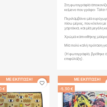
Στη φωτογραφία απεικονίζε
κείμενο που γράφει: Take
Περιλαμβάνει μία ευρύχωρη
πίσω μέρος, που κλείνει με
χαρτάκια, και μία μεγάλη κ
Χρώμα καπνοθήκης μαύρο
Μία πολύ καλή πρόταση γι
(Η φωτογραφία, βρέθηκε α
επιφύλαξη).
ΜΕ ΈΚΠΤΩΣΗ!
ΜΕ ΈΚΠΤΩΣΗ!
favorite_border
0 €
-5,30 €