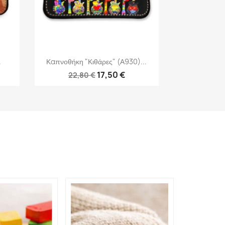
Γρήγορη προβολή

.
Καπνοθήκη "Κιθάρες" (Α930)...
17,50 €
22,80 €