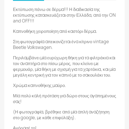
Εκτύπωση πάνω σε δέρμα!!! Η διαδικασία της
εκτύπωσης κατασκευάζεται στην Ελλάδα, από την ON
and OFF!!!
Καπνοθήκη χειροποίητη από καστόρι δέρμα.
Στη φωτογραφία απεικονίζεται ένα κίτρινο vintage
Beetle Volkswagen.
Περιλαμβάνει μία ευρύχωρη θήκη για τα φιλτράκια και
τον αναπτήρα στο πίσω μέρος, που κλείνει με
φερμουάρ, μία θήκη με σχισμή για τα χαρτάκια, και μία
μεγάλη κεντρική για τον καπνό με το σακουλάκι του.
Χρώμα καπνοθήκης μαύρο.
Μία πολύ καλή πρόταση για δώρο στους αγαπημένους
σας!
(Η φωτογραφία, βρέθηκε από μία απλή αναζήτηση
στο google, με κάθε επιφύλαξη).
Αγόρασέ το!