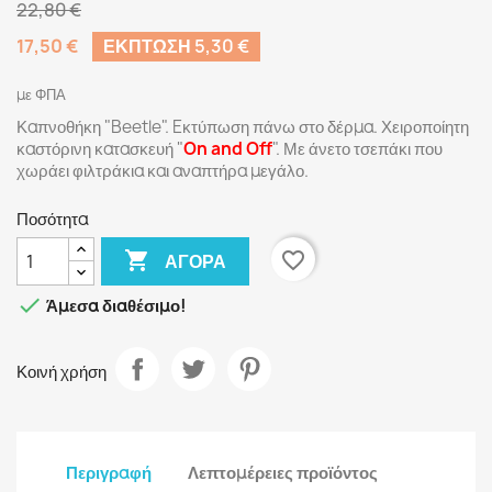
22,80 €
17,50 €
ΈΚΠΤΩΣΗ 5,30 €
με ΦΠΑ
Καπνοθήκη "Beetle". Eκτύπωση πάνω στο δέρμα. Χειροποίητη
καστόρινη κατασκευή "
On and Off
". Με άνετο τσεπάκι που
χωράει φιλτράκια και αναπτήρα μεγάλο.
Ποσότητα

favorite_border
ΑΓΟΡΆ

Άμεσα διαθέσιμο!
Κοινή χρήση
Περιγραφή
Λεπτομέρειες προϊόντος