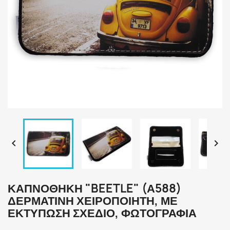


ΚΑΠΝΟΘΉΚΗ "BEETLE" (Α588)
ΔΕΡΜΆΤΙΝΗ ΧΕΙΡΟΠΟΊΗΤΗ, ΜΕ
ΕΚΤΎΠΩΣΗ ΣΧΈΔΙΟ, ΦΩΤΟΓΡΑΦΊΑ