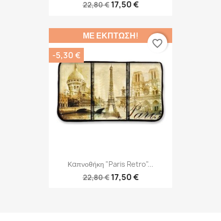
17,50 €
22,80 €
ΜΕ ΈΚΠΤΩΣΗ!
favorite_border
-5,30 €
Καπνοθήκη "Paris Retro"...
17,50 €
22,80 €