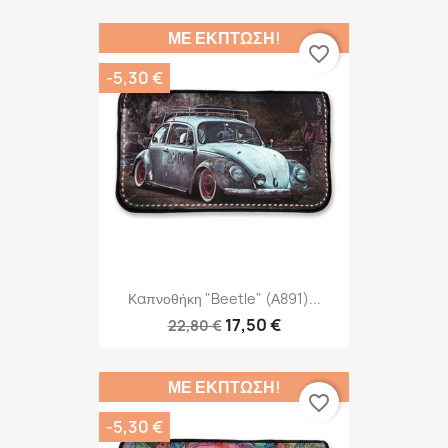
ΜΕ ΈΚΠΤΩΣΗ!
favorite_border
-5,30 €
Καπνοθήκη "Beetle" (Α891)...
17,50 €
22,80 €
ΜΕ ΈΚΠΤΩΣΗ!
favorite_border
-5,30 €