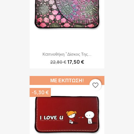
Καπνοθήκη "Δίσκος Της...
17,50 €
22,80 €
ΜΕ ΈΚΠΤΩΣΗ!
favorite_border
-5,30 €