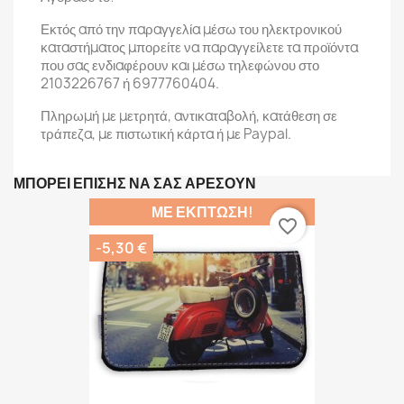
Εκτός από την παραγγελία μέσω του ηλεκτρονικού
καταστήματος μπορείτε να παραγγείλετε τα προϊόντα
που σας ενδιαφέρουν και μέσω τηλεφώνου στο
2103226767 ή 6977760404.
Πληρωμή με μετρητά, αντικαταβολή, κατάθεση σε
τράπεζα, με πιστωτική κάρτα ή με Paypal.
ΜΠΟΡΕΊ ΕΠΊΣΗΣ ΝΑ ΣΑΣ ΑΡΈΣΟΥΝ
ΜΕ ΈΚΠΤΩΣΗ!
favorite_border
-5,30 €