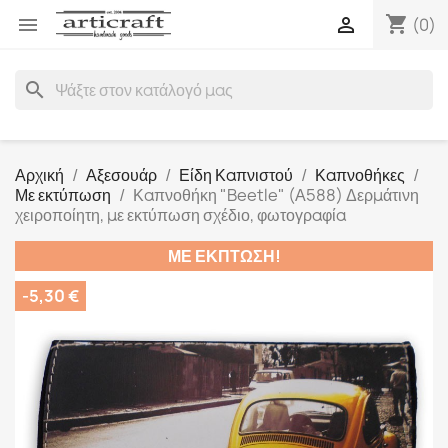
shopping_cart


(0)
search
Αρχική
Αξεσουάρ
Είδη Καπνιστού
Καπνοθήκες
Με εκτύπωση
Καπνοθήκη "Beetle" (Α588) Δερμάτινη
χειροποίητη, με εκτύπωση σχέδιο, φωτογραφία
ΜΕ ΈΚΠΤΩΣΗ!
-5,30 €