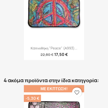
Καπνοθήκη "Peace" (Α993)...
17,50 €
22,80 €
4 ακόμα προϊόντα στην ίδια κατηγορία:
ΜΕ ΈΚΠΤΩΣΗ!
favorite_border
-5,30 €