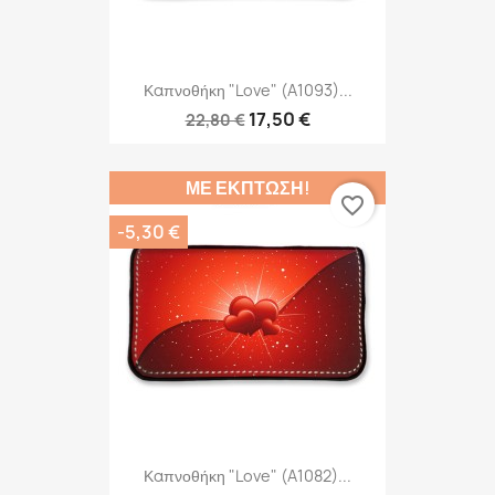
Καπνοθήκη "Love" (A1093)...
17,50 €
22,80 €
ΜΕ ΈΚΠΤΩΣΗ!
favorite_border
-5,30 €
Καπνοθήκη "Love" (A1082)...