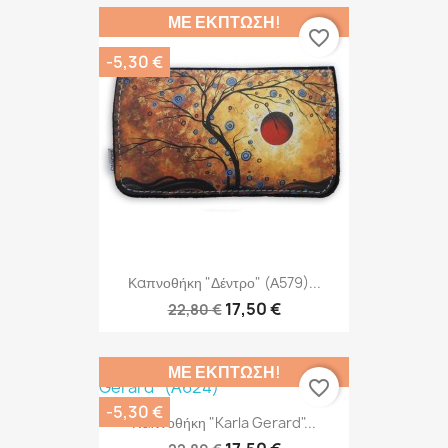
ΜΕ ΈΚΠΤΩΣΗ!
favorite_border
-5,30 €
Καπνοθήκη "Δέντρο" (Α579)...
17,50 €
22,80 €
ΜΕ ΈΚΠΤΩΣΗ!
favorite_border
-5,30 €
Καπνοθήκη "Karla Gerard"...