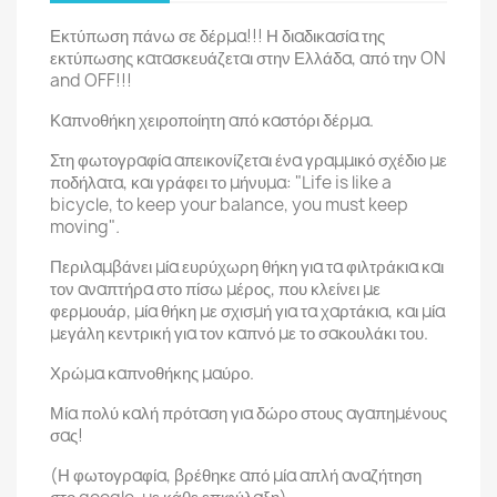
Εκτύπωση πάνω σε δέρμα!!! Η διαδικασία της
εκτύπωσης κατασκευάζεται στην Ελλάδα, από την ON
and OFF!!!
Καπνοθήκη χειροποίητη από καστόρι δέρμα.
Στη φωτογραφία απεικονίζεται ένα γραμμικό σχέδιο με
ποδήλατα, και γράφει το μήνυμα: "Life is like a
bicycle, to keep your balance, you must keep
moving"
.
Περιλαμβάνει μία ευρύχωρη θήκη για τα φιλτράκια και
τον αναπτήρα στο πίσω μέρος, που κλείνει με
φερμουάρ, μία θήκη με σχισμή για τα χαρτάκια, και μία
μεγάλη κεντρική για τον καπνό με το σακουλάκι του.
Χρώμα καπνοθήκης μαύρο.
Μία πολύ καλή πρόταση για δώρο στους αγαπημένους
σας!
(Η φωτογραφία, βρέθηκε από μία απλή αναζήτηση