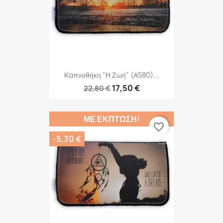
Καπνοθήκη "η Ζωή" (Α580)...
17,50 €
22,80 €
ΜΕ ΈΚΠΤΩΣΗ!
favorite_border
-5,30 €