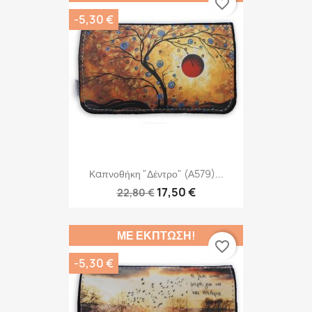
favorite_border
-5,30 €
Καπνοθήκη "Δέντρο" (Α579)...
17,50 €
22,80 €
ΜΕ ΈΚΠΤΩΣΗ!
favorite_border
-5,30 €