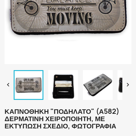


ΚΑΠΝΟΘΉΚΗ "ΠΟΔΉΛΑΤΟ" (Α582)
ΔΕΡΜΆΤΙΝΗ ΧΕΙΡΟΠΟΊΗΤΗ, ΜΕ
ΕΚΤΎΠΩΣΗ ΣΧΈΔΙΟ, ΦΩΤΟΓΡΑΦΊΑ