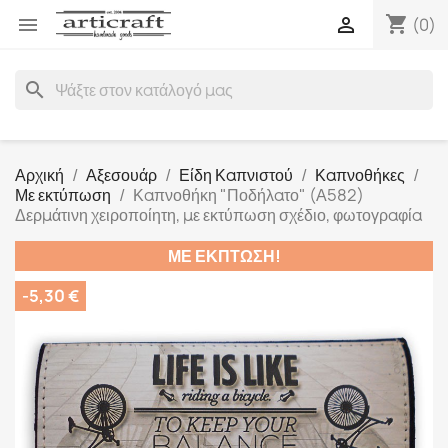
shopping_cart


(0)
search
Αρχική
Αξεσουάρ
Είδη Καπνιστού
Καπνοθήκες
Με εκτύπωση
Καπνοθήκη "Ποδήλατο" (Α582)
Δερμάτινη χειροποίητη, με εκτύπωση σχέδιο, φωτογραφία
ΜΕ ΈΚΠΤΩΣΗ!
-5,30 €