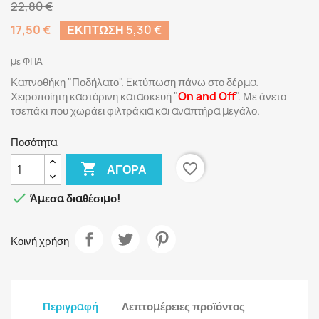
22,80 €
17,50 €
ΈΚΠΤΩΣΗ 5,30 €
με ΦΠΑ
Καπνοθήκη "Ποδήλατο". Eκτύπωση πάνω στο δέρμα.
Χειροποίητη καστόρινη κατασκευή "
On and Off
". Με άνετο
τσεπάκι που χωράει φιλτράκια και αναπτήρα μεγάλο.
Ποσότητα

favorite_border
ΑΓΟΡΆ

Άμεσα διαθέσιμο!
Κοινή χρήση
Περιγραφή
Λεπτομέρειες προϊόντος