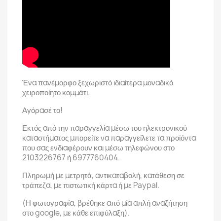
Ένα πανέμορφο ξεχωριστό ιδιαίτερα μοναδικό
χειροποίητο κομμάτι.
Αγόρασέ το!
Εκτός από την παραγγελία μέσω του ηλεκτρονικού
καταστήματος μπορείτε να παραγγείλετε τα προϊόντα
που σας ενδιαφέρουν και μέσω τηλεφώνου στο
2103226767 ή 6977760404.
Πληρωμή με μετρητά, αντικαταβολή, κατάθεση σε
τράπεζα, με πιστωτική κάρτα ή με Paypal.
(Η φωτογραφία, βρέθηκε από μία απλή αναζήτηση
στο google, με κάθε επιφύλαξη).