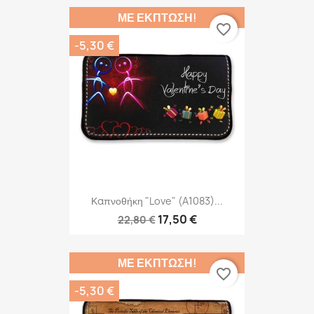
ΜΕ ΈΚΠΤΩΣΗ!
favorite_border
-5,30 €
Καπνοθήκη "Love" (A1083)...
17,50 €
22,80 €
ΜΕ ΈΚΠΤΩΣΗ!
favorite_border
-5,30 €