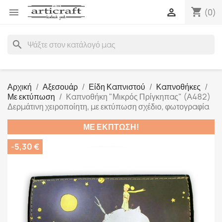
shopping_cart


(0)
search
Αρχική
Αξεσουάρ
Είδη Καπνιστού
Καπνοθήκες
Με εκτύπωση
Καπνοθήκη "Μικρός Πρίγκηπας" (Α482)
Δερμάτινη χειροποίητη, με εκτύπωση σχέδιο, φωτογραφία
ΜΕ ΈΚΠΤΩΣΗ!
-5,30 €