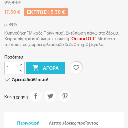
22,80 €
17,50 €
ΈΚΠΤΩΣΗ 5,30 €
με ΦΠΑ
Καπνοθήκη "Μικρός Πρίγκιπας". Eκτύπωση πάνω στο δέρμα.
Χειροποίητη καστόρινη κατασκευή "
On and Off
". Με άνετο
τσεπάκι που χωράει φιλτράκια και αναπτήρα μεγάλο.
Ποσότητα

favorite_border
ΑΓΟΡΆ

Άμεσα διαθέσιμο!
Κοινή χρήση
Περιγραφή
Λεπτομέρειες προϊόντος