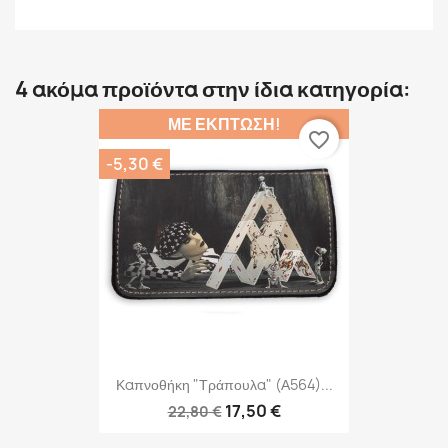
4 ακόμα προϊόντα στην ίδια κατηγορία:
ΜΕ ΈΚΠΤΩΣΗ!
favorite_border
-5,30 €
Καπνοθήκη "Τράπουλα" (Α564)...
17,50 €
22,80 €