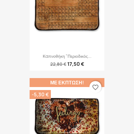
Καπνοθήκη "Περιοδικός...
17,50 €
22,80 €
ΜΕ ΈΚΠΤΩΣΗ!
favorite_border
-5,30 €