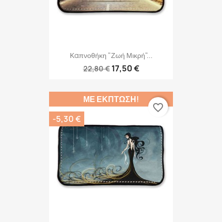
Καπνοθήκη "Ζωή Μικρή"...
17,50 €
22,80 €
ΜΕ ΈΚΠΤΩΣΗ!
favorite_border
-5,30 €