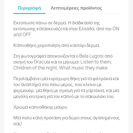
Περιγραφή
Λεπτομέρειες προϊόντος
Εκτύπωση πάνω σε δέρμα. Η διαδικασία της
εκτύπωσης κατασκευάζεται στην Ελλάδα, από την ON
and OFF
Καπνοθήκη χειροποίητη από καστόρι δέρμα.
Στη φωτογραφία απεικονίζονται ο Bela Lugosi από
σκηνή του Dracula και το μήνυμα: Listen to them,
Children of the night, What music they make.
Περιλαμβάνει μία ευρύχωρη θήκη για τα φιλτράκια και
τον αναπτήρα στο πίσω μέρος, που κλείνει με
φερμουάρ, μία θήκη με σχισμή για τα χαρτάκια, και μία
μεγάλη κεντρική για τον καπνό με το σακουλάκι του.
Χρώμα καπνοθήκης μαύρο.
Μία πολύ καλή πρόταση για δώρο στους αγαπημένους
σας!