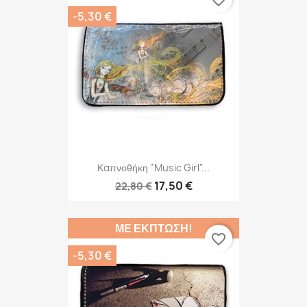
-5,30 €
Καπνοθήκη "Music Girl"...
17,50 €
22,80 €
ΜΕ ΈΚΠΤΩΣΗ!
favorite_border
-5,30 €