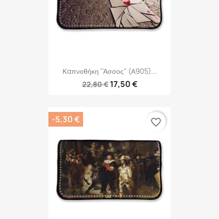
Καπνοθήκη "Άσσος" (Α905)...
17,50 €
22,80 €
-5,30 €
favorite_border