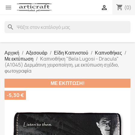
shopping_cart


(0)
search
Αρχική
Αξεσουάρ
Είδη Καπνιστού
Καπνοθήκες
Με εκτύπωση
Καπνοθήκη "Bela Lugosi - Dracula"
(A1045) Δερμάτινη χειροποίητη, με εκτύπωση σχέδιο,
φωτογραφία
ΜΕ ΈΚΠΤΩΣΗ!
-5,30 €