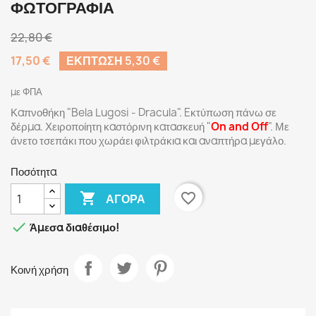
ΦΩΤΟΓΡΑΦΊΑ
22,80 €
17,50 €
ΈΚΠΤΩΣΗ 5,30 €
με ΦΠΑ
Καπνοθήκη "Bela Lugosi - Dracula". Eκτύπωση πάνω σε
δέρμα. Χειροποίητη καστόρινη κατασκευή "
On and Off
". Με
άνετο τσεπάκι που χωράει φιλτράκια και αναπτήρα μεγάλο.
Ποσότητα

favorite_border
ΑΓΟΡΆ

Άμεσα διαθέσιμο!
Κοινή χρήση