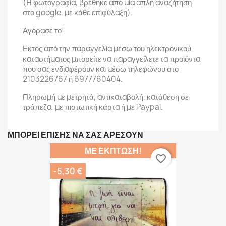
(Η φωτογραφία, βρέθηκε από μία απλή αναζήτηση
στο google, με κάθε επιφύλαξη).
Αγόρασέ το!
Εκτός από την παραγγελία μέσω του ηλεκτρονικού
καταστήματος μπορείτε να παραγγείλετε τα προϊόντα
που σας ενδιαφέρουν και μέσω τηλεφώνου στο
2103226767 ή 6977760404.
Πληρωμή με μετρητά, αντικαταβολή, κατάθεση σε
τράπεζα, με πιστωτική κάρτα ή με Paypal.
ΜΠΟΡΕΊ ΕΠΊΣΗΣ ΝΑ ΣΑΣ ΑΡΈΣΟΥΝ
ΜΕ ΈΚΠΤΩΣΗ!
favorite_border
-5,30 €