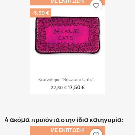
ΜΕ ΈΚΠΤΩΣΗ!
favorite_border
-5,30 €
Καπνοθήκη "Because Cats"...
17,50 €
22,80 €
4 ακόμα προϊόντα στην ίδια κατηγορία:
ΜΕ ΈΚΠΤΩΣΗ!
favorite_border