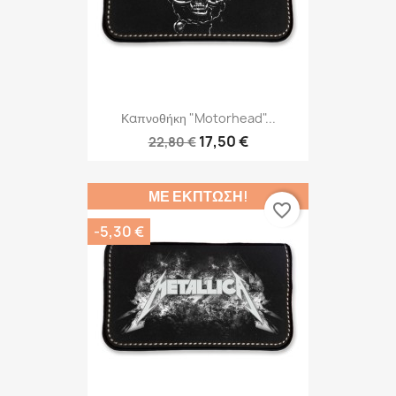
Καπνοθήκη "Motorhead"...
17,50 €
22,80 €
ΜΕ ΈΚΠΤΩΣΗ!
favorite_border
-5,30 €