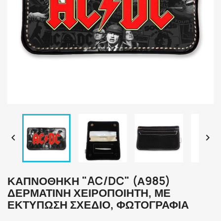


ΚΑΠΝΟΘΉΚΗ "AC/DC" (Α985)
ΔΕΡΜΆΤΙΝΗ ΧΕΙΡΟΠΟΊΗΤΗ, ΜΕ
ΕΚΤΎΠΩΣΗ ΣΧΈΔΙΟ, ΦΩΤΟΓΡΑΦΊΑ