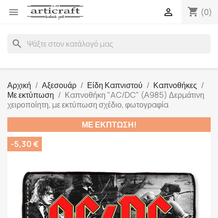
shopping_cart


(0)
search
Αρχική
Αξεσουάρ
Είδη Καπνιστού
Καπνοθήκες
Με εκτύπωση
Καπνοθήκη "AC/DC" (Α985) Δερμάτινη
χειροποίητη, με εκτύπωση σχέδιο, φωτογραφία
ΜΕ ΈΚΠΤΩΣΗ!
-5,30 €