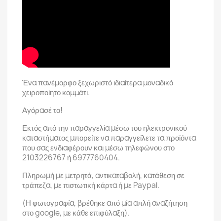
Ένα πανέμορφο ξεχωριστό ιδιαίτερα μοναδικό
χειροποίητο κομμάτι.
Αγόρασέ το!
Εκτός από την παραγγελία μέσω του ηλεκτρονικού
καταστήματος μπορείτε να παραγγείλετε τα προϊόντα
που σας ενδιαφέρουν και μέσω τηλεφώνου στο
2103226767 ή 6977760404.
Πληρωμή με μετρητά, αντικαταβολή, κατάθεση σε
τράπεζα, με πιστωτική κάρτα ή με Paypal.
(Η φωτογραφία, βρέθηκε από μία απλή αναζήτηση
στο google, με κάθε επιφύλαξη).