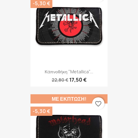
-5,30 €
Καπνοθήκη "Metallica"...
17,50 €
22,80 €
ΜΕ ΈΚΠΤΩΣΗ!
favorite_border
-5,30 €