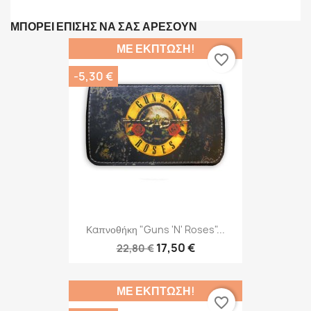
ΜΠΟΡΕΊ ΕΠΊΣΗΣ ΝΑ ΣΑΣ ΑΡΈΣΟΥΝ
ΜΕ ΈΚΠΤΩΣΗ!
favorite_border
-5,30 €
Καπνοθήκη "Guns 'N' Roses"...
17,50 €
22,80 €
ΜΕ ΈΚΠΤΩΣΗ!
favorite_border