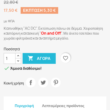
22,80 €
17,50 €
ΈΚΠΤΩΣΗ 5,30 €
με ΦΠΑ
Καπνοθήκη "AC DC". Eκτύπωση πάνω σε δέρμα. Χειροποίητη
καστόρινη κατασκευή "
On and Off
". Με άνετο τσεπάκι που
χωράει φιλτράκια και αναπτήρα μεγάλο.
Ποσότητα

favorite_border
ΑΓΟΡΆ

Άμεσα διαθέσιμο!
Κοινή χρήση
Περιγραφή
Λεπτομέρειες προϊόντος