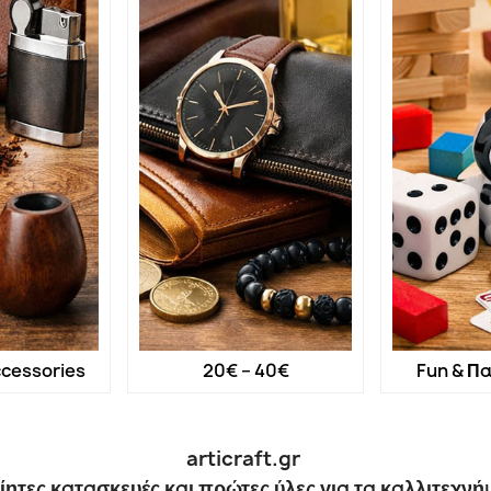
cessories
20€ – 40€
Fun & Πα
articraft.gr
ίητες κατασκευές και πρώτες ύλες για τα καλλιτεχνή