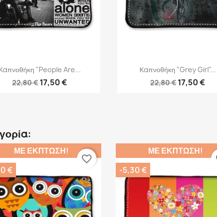
Γρήγορη προβολή
Γρήγορη προβολή


Καπνοθήκη "People Are...
Καπνοθήκη "Grey Girl"...
17,50 €
17,50 €
22,80 €
22,80 €
ηγορία:
ΜΕ ΈΚΠΤΩΣΗ!
ΜΕ ΈΚΠΤΩΣΗ!
favorite_border
fa
30 €
-5,30 €