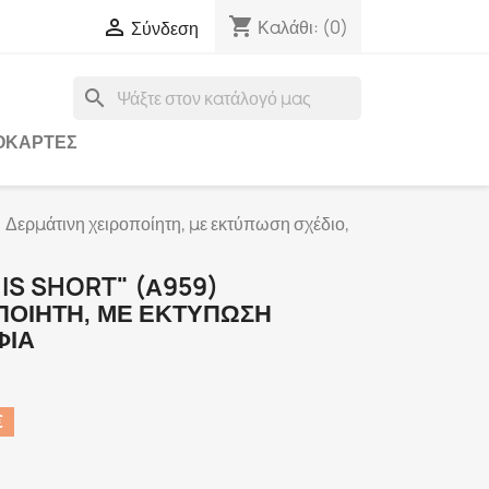
shopping_cart

Καλάθι:
(0)
Σύνδεση
search
ΟΚΆΡΤΕΣ
 Δερμάτινη χειροποίητη, με εκτύπωση σχέδιο,
IS SHORT" (Α959)
ΠΟΊΗΤΗ, ΜΕ ΕΚΤΎΠΩΣΗ
ΦΊΑ
€