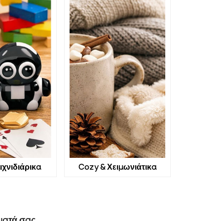
ιχνιδιάρικα
Cozy & Χειμωνιάτικα
ματά σας