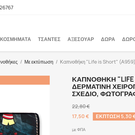
26767
ΚΟΣΜΉΜΑΤΑ
ΤΣΆΝΤΕΣ
ΑΞΕΣΟΥΆΡ
ΔΏΡΑ
ΔΩΡ
νοθήκες
Με εκτύπωση
Καπνοθήκη "Life is Short" (Α959)
ΚΑΠΝΟΘΉΚΗ "LIFE 
ΔΕΡΜΆΤΙΝΗ ΧΕΙΡΟ
ΣΧΈΔΙΟ, ΦΩΤΟΓΡΑ
22,80 €
17,50 €
ΈΚΠΤΩΣΗ 5,30 
με ΦΠΑ