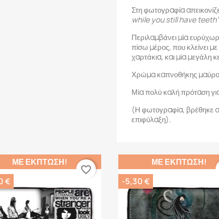
Στη φωτογραφία απεικονίζε
while you still have teeth
Περιλαμβάνει μία ευρύχωρη
πίσω μέρος, που κλείνει με
χαρτάκια, και μία μεγάλη κ
Χρώμα καπνοθήκης μαύρο
Μία πολύ καλή πρόταση γι
(Η φωτογραφία, βρέθηκε α
επιφύλαξη).
ΜΕ ΈΚΠΤΩΣΗ!
ΜΕ ΈΚΠΤΩΣΗ!
favorite_border
0 €
-5,30 €