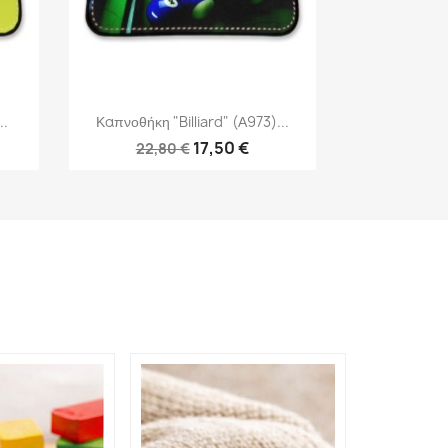
Γρήγορη προβολή

..
Καπνοθήκη "Billiard" (Α973)...
17,50 €
22,80 €