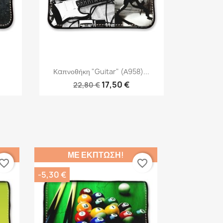
Γρήγορη προβολή

Καπνοθήκη "Guitar" (Α958)...
17,50 €
22,80 €
ΜΕ ΈΚΠΤΩΣΗ!
vorite_border
favorite_border
-5,30 €