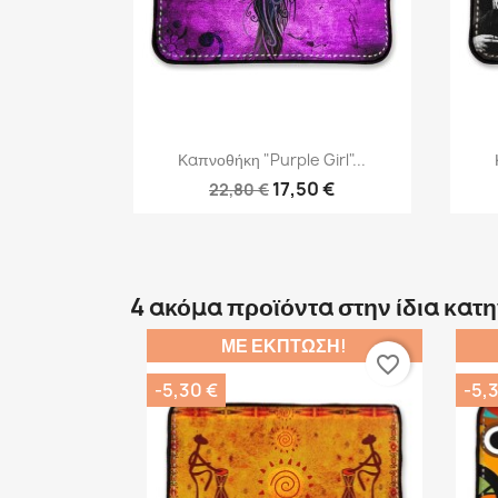
Γρήγορη προβολή

Καπνοθήκη "Purple Girl"...
17,50 €
22,80 €
4 ακόμα προϊόντα στην ίδια κατ
ΜΕ ΈΚΠΤΩΣΗ!
favorite_border
-5,30 €
-5,