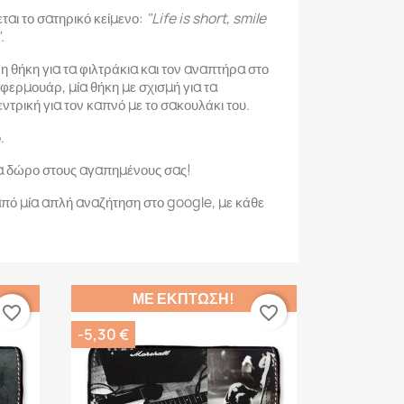
ται το σατηρικό κείμενο:
"Life is short, smile
"
.
 θήκη για τα φιλτράκια και τον αναπτήρα στο
 φερμουάρ, μία θήκη με σχισμή για τα
εντρική για τον καπνό με το σακουλάκι του.
.
α δώρο στους αγαπημένους σας!
πό μία απλή αναζήτηση στο google, με κάθε
ΜΕ ΈΚΠΤΩΣΗ!
favorite_border
favorite_border
-5,30 €