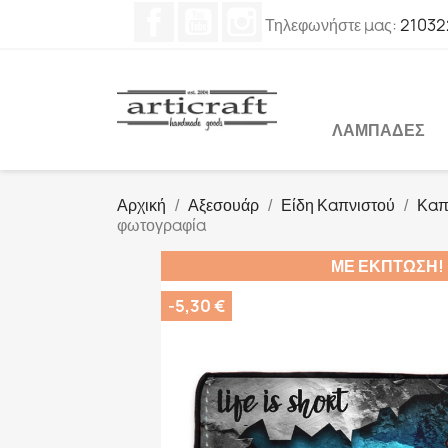
Facebook
YouTube
Instagram
Τηλεφωνήστε μας:
21032
ΛΑΜΠΆΔΕΣ
Αρχική
Αξεσουάρ
Είδη Καπνιστού
Καπ
φωτογραφία
ΜΕ ΈΚΠΤΩΣΗ!
-5,30 €