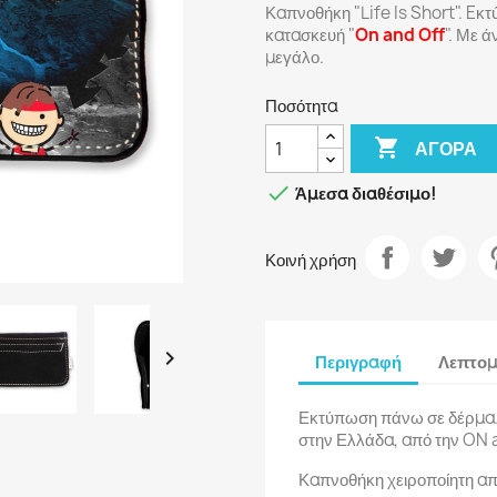
Καπνοθήκη "Life Is Short". Eκ
κατασκευή "
On and Off
". Με 
μεγάλο.
Ποσότητα

ΑΓΟΡΆ

Άμεσα διαθέσιμο!
Κοινή χρήση

Περιγραφή
Λεπτομ
Εκτύπωση πάνω σε δέρμα. 
στην Ελλάδα, από την ON
Καπνοθήκη χειροποίητη απ