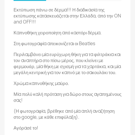
Εκτύπωση πάνω σε δέρμα!!! Η διαδικασία της
εκτύπωσης κατασκευάζεται στην Ελλάδα, από την ON
and OFF!!!
Καπνοθήκη χειροποίητη από καστόρι δέρμα.
Στη φωτογραφία απεικονίζεται οι Beatles
Περιλαμβάνει μία ευρύχωρη θήκη για τα φιλτράκια και
τον αναπτήρα στο πίσω μέρος, που κλείνει με
φερμουάρ, μία θήκη με σχισμή για τα χαρτάκια, και μία
μεγάλη κεντρική για τον καπνό με το σακουλάκι του.
Χρώμα καπνοθήκης μαύρο.
Μία πολύ καλή πρόταση για δώρο στους αγαπημένους
σας!
(Η φωτογραφία, βρέθηκε από μία απλή αναζήτηση
στο google, με κάθε επιφύλαξη).
Αγόρασέ το!