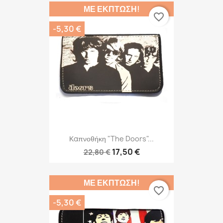
ΜΕ ΈΚΠΤΩΣΗ!
favorite_border
-5,30 €
Καπνοθήκη "The Doors"...
17,50 €
22,80 €
ΜΕ ΈΚΠΤΩΣΗ!
favorite_border
-5,30 €