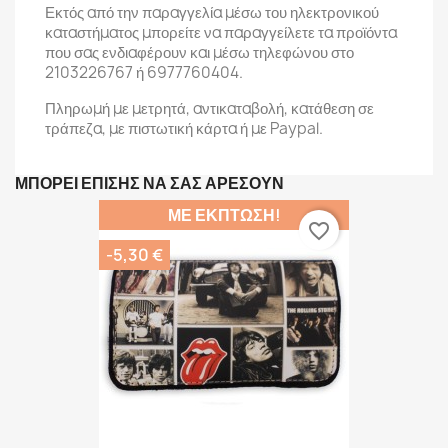
Εκτός από την παραγγελία μέσω του ηλεκτρονικού
καταστήματος μπορείτε να παραγγείλετε τα προϊόντα
που σας ενδιαφέρουν και μέσω τηλεφώνου στο
2103226767 ή 6977760404.
Πληρωμή με μετρητά, αντικαταβολή, κατάθεση σε
τράπεζα, με πιστωτική κάρτα ή με Paypal.
ΜΠΟΡΕΊ ΕΠΊΣΗΣ ΝΑ ΣΑΣ ΑΡΈΣΟΥΝ
ΜΕ ΈΚΠΤΩΣΗ!
favorite_border
-5,30 €