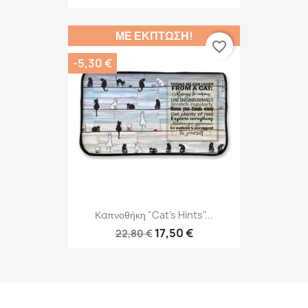
ΜΕ ΈΚΠΤΩΣΗ!
favorite_border
-5,30 €
Καπνοθήκη "Cat's Hints"...
17,50 €
22,80 €