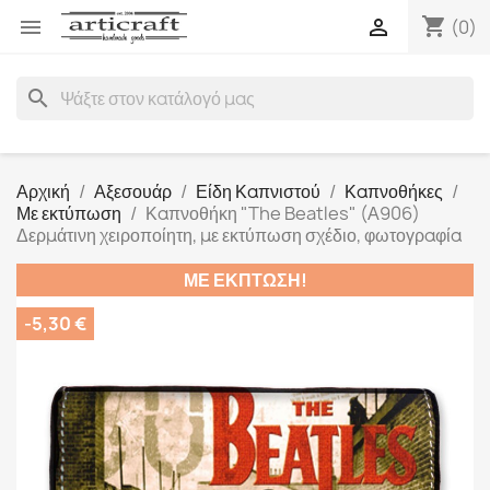
shopping_cart


(0)
search
Αρχική
Αξεσουάρ
Είδη Καπνιστού
Καπνοθήκες
Με εκτύπωση
Καπνοθήκη "The Beatles" (Α906)
Δερμάτινη χειροποίητη, με εκτύπωση σχέδιο, φωτογραφία
ΜΕ ΈΚΠΤΩΣΗ!
-5,30 €