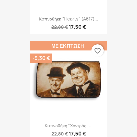
Καπνοθήκη "Hearts" (Α617)...
17,50 €
22,80 €
ΜΕ ΈΚΠΤΩΣΗ!
favorite_border
-5,30 €
Καπνοθήκη "Χοντρός -...
17,50 €
22,80 €