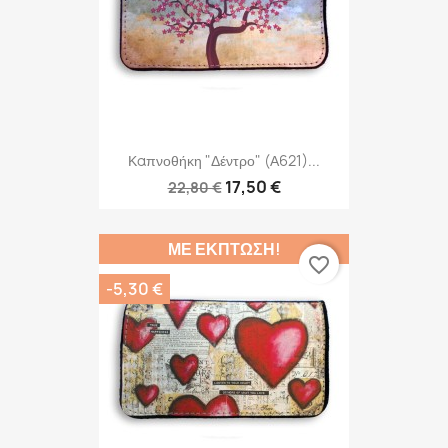
Καπνοθήκη "Δέντρο" (Α621)...
17,50 €
22,80 €
ΜΕ ΈΚΠΤΩΣΗ!
favorite_border
-5,30 €