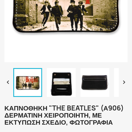


ΚΑΠΝΟΘΉΚΗ "THE BEATLES" (Α906)
ΔΕΡΜΆΤΙΝΗ ΧΕΙΡΟΠΟΊΗΤΗ, ΜΕ
ΕΚΤΎΠΩΣΗ ΣΧΈΔΙΟ, ΦΩΤΟΓΡΑΦΊΑ