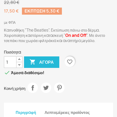
22,80 €
17,50 €
ΈΚΠΤΩΣΗ 5,30 €
με ΦΠΑ
Καπνοθήκη "The Beatles". Eκτύπωση πάνω στο δέρμα.
Χειροποίητη καστόρινη κατασκευή "
On and Off
". Με άνετο
τσεπάκι που χωράει φιλτράκια και αναπτήρα μεγάλο.
Ποσότητα

favorite_border
ΑΓΟΡΆ

Άμεσα διαθέσιμο!
Κοινή χρήση
Περιγραφή
Λεπτομέρειες προϊόντος