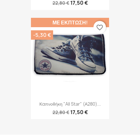
17,50 €
22,80 €
ΜΕ ΈΚΠΤΩΣΗ!
favorite_border
-5,30 €
Καπνοθήκη "All Star" (Α280)...
17,50 €
22,80 €