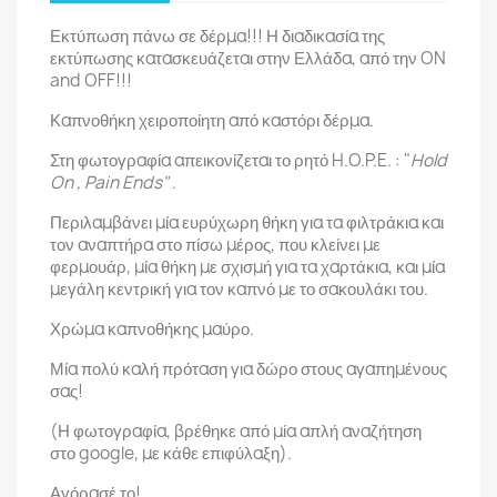
Εκτύπωση πάνω σε δέρμα!!! Η διαδικασία της
εκτύπωσης κατασκευάζεται στην Ελλάδα, από την ON
and OFF!!!
Καπνοθήκη χειροποίητη από καστόρι δέρμα.
Στη φωτογραφία απεικονίζεται το ρητό H.O.P.E. : "
Hold
On , Pain Ends"
.
Περιλαμβάνει μία ευρύχωρη θήκη για τα φιλτράκια και
τον αναπτήρα στο πίσω μέρος, που κλείνει με
φερμουάρ, μία θήκη με σχισμή για τα χαρτάκια, και μία
μεγάλη κεντρική για τον καπνό με το σακουλάκι του.
Χρώμα καπνοθήκης μαύρο.
Μία πολύ καλή πρόταση για δώρο στους αγαπημένους
σας!
(Η φωτογραφία, βρέθηκε από μία απλή αναζήτηση
στο google, με κάθε επιφύλαξη).
Αγόρασέ το!