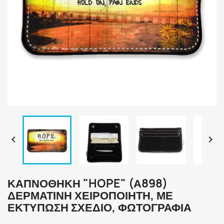


ΚΑΠΝΟΘΉΚΗ "HOPE" (Α898)
ΔΕΡΜΆΤΙΝΗ ΧΕΙΡΟΠΟΊΗΤΗ, ΜΕ
ΕΚΤΎΠΩΣΗ ΣΧΈΔΙΟ, ΦΩΤΟΓΡΑΦΊΑ