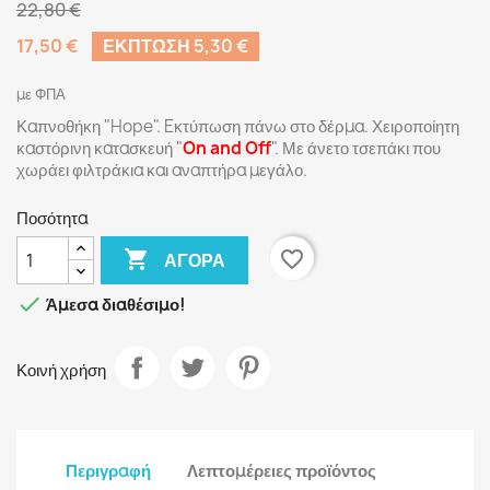
22,80 €
17,50 €
ΈΚΠΤΩΣΗ 5,30 €
με ΦΠΑ
Καπνοθήκη "Hope". Eκτύπωση πάνω στο δέρμα. Χειροποίητη
καστόρινη κατασκευή "
On and Off
". Με άνετο τσεπάκι που
χωράει φιλτράκια και αναπτήρα μεγάλο.
Ποσότητα

favorite_border
ΑΓΟΡΆ

Άμεσα διαθέσιμο!
Κοινή χρήση
Περιγραφή
Λεπτομέρειες προϊόντος