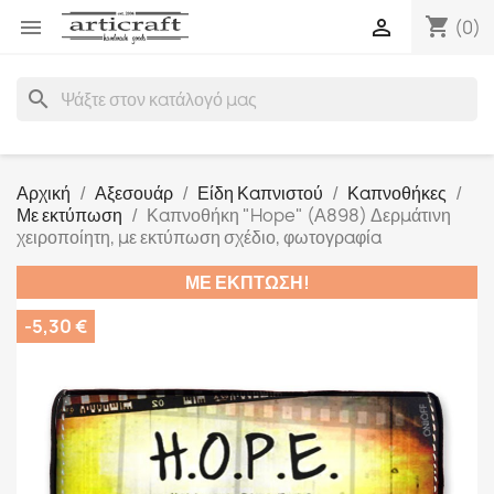
shopping_cart


(0)
search
Αρχική
Αξεσουάρ
Είδη Καπνιστού
Καπνοθήκες
Με εκτύπωση
Καπνοθήκη "Hope" (Α898) Δερμάτινη
χειροποίητη, με εκτύπωση σχέδιο, φωτογραφία
ΜΕ ΈΚΠΤΩΣΗ!
-5,30 €