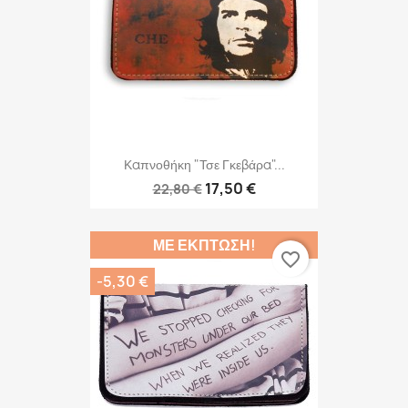
Καπνοθήκη "Τσε Γκεβάρα"...
17,50 €
22,80 €
ΜΕ ΈΚΠΤΩΣΗ!
favorite_border
-5,30 €