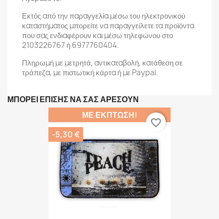
Εκτός από την παραγγελία μέσω του ηλεκτρονικού
καταστήματος μπορείτε να παραγγείλετε τα προϊόντα
που σας ενδιαφέρουν και μέσω τηλεφώνου στο
2103226767 ή 6977760404.
Πληρωμή με μετρητά, αντικαταβολή, κατάθεση σε
τράπεζα, με πιστωτική κάρτα ή με Paypal.
ΜΠΟΡΕΊ ΕΠΊΣΗΣ ΝΑ ΣΑΣ ΑΡΈΣΟΥΝ
ΜΕ ΈΚΠΤΩΣΗ!
favorite_border
-5,30 €