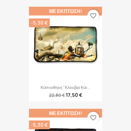
ΜΕ ΈΚΠΤΩΣΗ!
favorite_border
-5,30 €
Καπνοθήκη "Κλουβιά Και...
17,50 €
22,80 €
ΜΕ ΈΚΠΤΩΣΗ!
favorite_border
-5,30 €