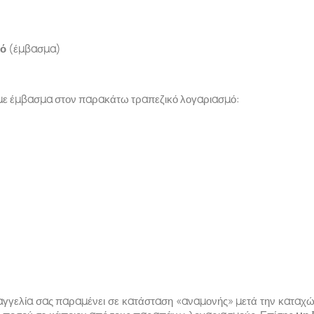
μό
(έμβασμα)
 με έμβασμα στον παρακάτω τραπεζικό λογαριασμό:
γγελία σας παραμένει σε κατάσταση «αναμονής» μετά την καταχώρ