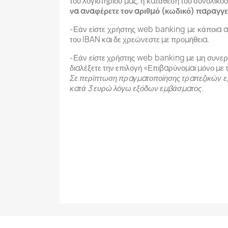
του λογιστηρίου μας, η κατάθεση του συνολι
να αναφέρετε τον αριθμό (κωδικό) παραγγε
-Εάν είστε χρήστης web banking με κάποια απ
του IBAN και δε χρεώνεστε με προμήθεια.
-Εάν είστε χρήστης web banking με μη συνεργ
διαλέξετε την επιλογή «Επιβαρύνομαι μόνο με 
Σε περίπτωση πραγματοποίησης τραπεζικών ε
κατά 3 ευρώ λόγω εξόδων εμβάσματος.