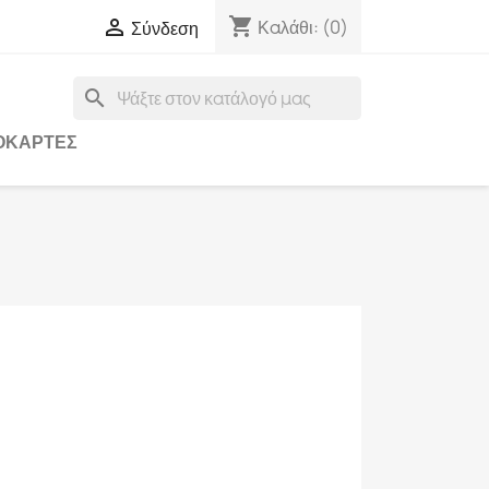
shopping_cart

Καλάθι:
(0)
Σύνδεση
search
ΟΚΆΡΤΕΣ