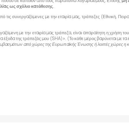
κού ποσού σε κάποιον από τους παραπάνω λογαριασμούς. Επίσης
μη 
λίας ως σχόλιο κατάθεσης
.
ό τις συνεργαζόμενες με την εταιρία μας, τράπεζες (Εθνική, Πειρα
αζόμενη με την εταιρία μας τράπεζα, είναι απαραίτητη η χρήση του
τα έξοδα της τράπεζάς μου (SHA)». (Το κάθε μέρος βαρύνεται με τα 
μβασμάτων από χώρες της Ευρωπαϊκής Ένωσης ή λοιπές χώρες η κα