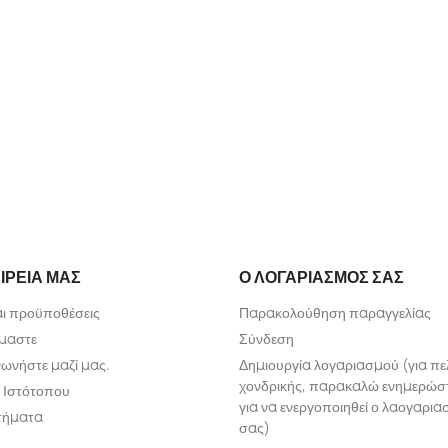
ΙΡΕΊΑ ΜΑΣ
Ο ΛΟΓΑΡΙΑΣΜΌΣ ΣΑΣ
αι προϋποθέσεις
Παρακολούθηση παραγγελίας
ίμαστε
Σύνδεση
νωνήστε μαζί μας.
Δημιουργία λογαριασμού (για πε
χονδρικής, παρακαλώ ενημερώσ
 Ιστότοπου
για να ενεργοποιηθεί ο λαογαρι
τήματα
σας)