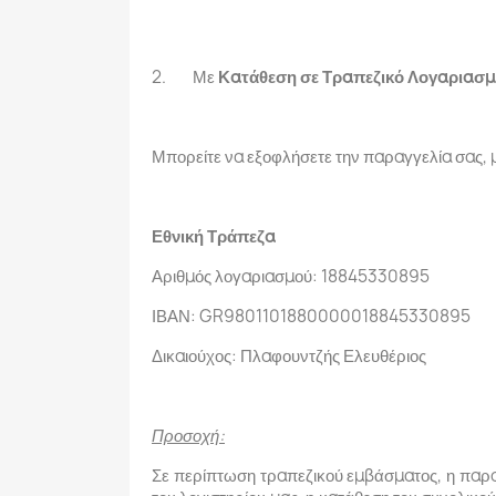
2. Με
Κατάθεση σε Τραπεζικό Λογαριασ
Μπορείτε να εξοφλήσετε την παραγγελία σας,
Εθνική Τράπεζα
Αριθμός λογαριασμού: 18845330895
ΙΒΑΝ: GR9801101880000018845330895
Δικαιούχος: Πλαφουντζής Ελευθέριος
Προσοχή:
Σε περίπτωση τραπεζικού εμβάσματος, η παρα