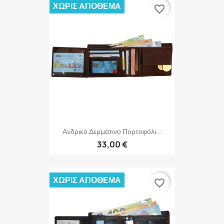
ΧΩΡΊΣ ΑΠΌΘΕΜΑ
favorite_border
Ανδρικό Δερμάτινο Πορτοφόλι...
33,00 €
ΧΩΡΊΣ ΑΠΌΘΕΜΑ
favorite_border