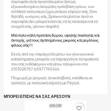
πορτοφόλι είναι προστατευμένο από μη
εξουσιοδοτημένη ασύρματη πρόσβαση τρίτων, των
wireless πιστωτικών/χρεωστικών καρτών σας. Όσο
δηλαδή, οι κάρτες σας, βρίσκονται μέσα σε αυτό το
πορτοφόλι δεν μπορεί κανένας να τις σκανάρει και τα
στοιχεία σας, μένουν ασφαλή
Μία πολύ καλή πρόταση δώρου, υψηλής ποιότητας και
αντοχής, για τους αγαπημένους μικρούς και μεγάλους
φίλους σας!!!
Εκτός από την παραγγελία μέσω του ηλεκτρονικού
καταστήματος μπορείτε να παραγγείλετε τα προϊόντα
που σας ενδιαφέρουν και μέσω τηλεφώνου στο
2103226767 ή 6977760404.
Πληρωμή με μετρητά, αντικαταβολή, κατάθεση σε
τράπεζα, με πιστωτική κάρτα ή με Paypal.
ΜΠΟΡΕΊ ΕΠΊΣΗΣ ΝΑ ΣΑΣ ΑΡΈΣΟΥΝ
favorite_border