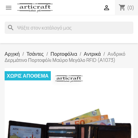
shopping_cart


(0)
search
Αρχική
Τσάντες
Πορτοφόλια
Αντρικά
Ανδρικό
Δερμάτινο Πορτοφόλι Μαύρο Μεγάλο RFID (Α1073)
ΧΩΡΊΣ ΑΠΌΘΕΜΑ