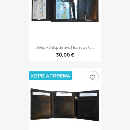
Ανδρικό Δερμάτινο Πορτοφόλι...
30,00 €
ΧΩΡΊΣ ΑΠΌΘΕΜΑ
favorite_border