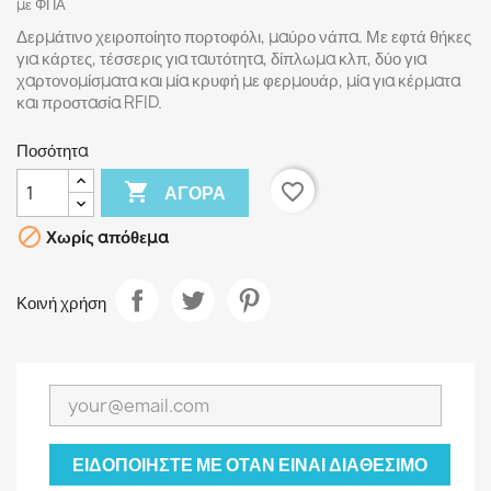
με ΦΠΑ
Δερμάτινο χειροποίητο πορτοφόλι, μαύρο νάπα. Με εφτά θήκες
για κάρτες, τέσσερις για ταυτότητα, δίπλωμα κλπ, δύο για
χαρτονομίσματα και μία κρυφή με φερμουάρ, μία για κέρματα
και προστασία RFID.
Ποσότητα

favorite_border
ΑΓΟΡΆ

Χωρίς απόθεμα
Κοινή χρήση
ΕΙΔΟΠΟΙΉΣΤΕ ΜΕ ΌΤΑΝ ΕΊΝΑΙ ΔΙΑΘΈΣΙΜΟ