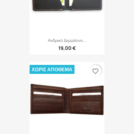
Ανδρικό Δερμάτινο...
19,00 €
ΧΩΡΊΣ ΑΠΌΘΕΜΑ
favorite_border