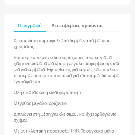
Περιγραφή
Λεπτομέρειες προϊόντος
Χειροποίητο πορτοφόλι από δέρμα νάπα μαύρου
χρώματος
.
Εσωτερικά περιέχει δύο ευρύχωρες τσέπες για τα
χαρτονομίσματα μία κρυφή μεγάλη με φερμουάρ, και
μία για κέρματα. Εφτά θέσεις για κάρτες και επιπλέον
τέσσερα εσωτερικά τσεπάκια για ταυτότητα, δίπλωμα,
έγγραφα κλπ..
Όλη η κατασκευή είναι χειροποίητη.
Μέγεθος μεγάλο, οριζόντιο.
Διπλώνει στη μέση για κλείσιμο, , και έχει ορθογώνιο
σχήμα.
Με αντικλεπτική προστασία RFID. Το συγκεκριμένο